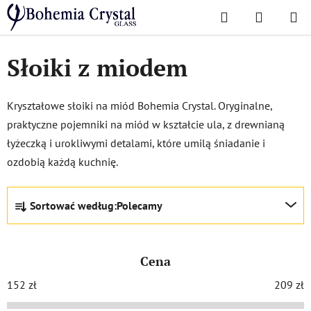
Przejść
Szukaj
KOSZYK
do
Home
/
Akcesoria
/
Słoiki z miodem
treści
Słoiki z miodem
Kryształowe słoiki na miód Bohemia Crystal. Oryginalne,
praktyczne pojemniki na miód w kształcie ula, z drewnianą
łyżeczką i urokliwymi detalami, które umilą śniadanie i
ozdobią każdą kuchnię.
S
Sortować według:
Polecamy
o
r
t
Cena
o
w
152
zł
209
zł
a