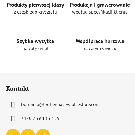
Produkty pierwszej klasy
Produkcja i grawerowanie
z czeskiego kryształu
według specyfikacji klienta
Szybka wysyłka
Współpraca hurtowa
na cały świat
na całym świecie
S
t
Kontakt
o
p
bohemia
@
bohemiacrystal-eshop.com
k
a
+420 739 133 159