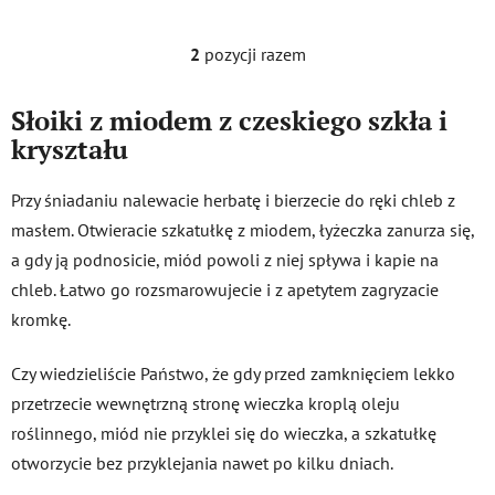
gwiazdek.
2
pozycji razem
K
o
n
Słoiki z miodem z czeskiego szkła i
t
kryształu
r
o
Przy śniadaniu nalewacie herbatę i bierzecie do ręki chleb z
l
masłem. Otwieracie szkatułkę z miodem, łyżeczka zanurza się,
k
i
a gdy ją podnosicie, miód powoli z niej spływa i kapie na
l
chleb. Łatwo go rozsmarowujecie i z apetytem zagryzacie
i
kromkę.
s
t
Czy wiedzieliście Państwo, że gdy przed zamknięciem lekko
y
przetrzecie wewnętrzną stronę wieczka kroplą oleju
roślinnego, miód nie przyklei się do wieczka, a szkatułkę
otworzycie bez przyklejania nawet po kilku dniach.