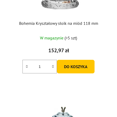
u
k
t
ó
Bohemia Kryształowy słoik na miód 118 mm
w
Średnia
W magazynie
(>5 szt)
ocena
produktu
152,97 zł
wynosi
5,0
DO KOSZYKA
na
5
gwiazdek.