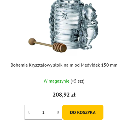
Bohemia Kryształowy słoik na miód Medvídek 150 mm
Średnia
W magazynie
(>5 szt)
ocena
produktu
208,92 zł
wynosi
5,0
DO KOSZYKA
na
5