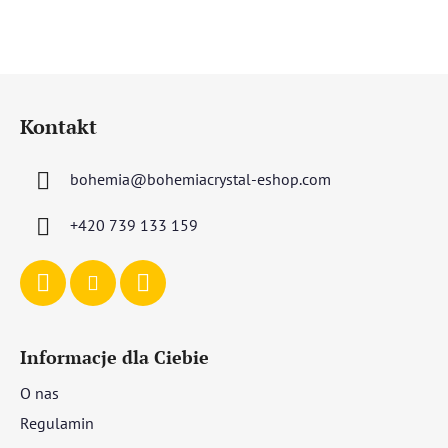
S
t
Kontakt
o
p
bohemia
@
bohemiacrystal-eshop.com
k
a
+420 739 133 159
Informacje dla Ciebie
O nas
Regulamin