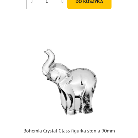
DO KOSZYKA
na
5
gwiazdek.
Bohemia Crystal Glass figurka słonia 90mm