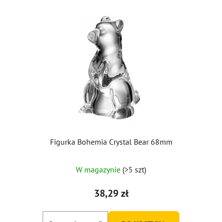
Figurka Bohemia Crystal Bear 68mm
Średnia
W magazynie
(>5 szt)
ocena
produktu
38,29 zł
wynosi
5,0