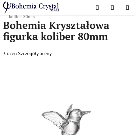
Przejść
Szukaj
KOSZYK
do
Home
/
Akcesoria
/
Figurki kryształowe
/
Bohemia Kryształowa figurka
treści
koliber 80mm
Bohemia Kryształowa
figurka koliber 80mm
Średnia
3 ocen
Szczegóły oceny
ocena
produktu
wynosi
5,0
na
5
gwiazdek.