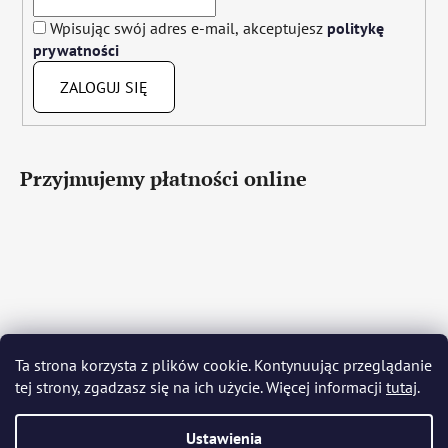
Wpisując swój adres e-mail, akceptujesz
politykę
prywatności
ZALOGUJ SIĘ
Przyjmujemy płatności online
Čeština
Slovenčina
English
Deutsch
Magyar
Ta strona korzysta z plików cookie. Kontynuując przeglądanie
Język polski
Română
Italiano
Español
Français
tej strony, zgadzasz się na ich użycie. Więcej informacji
tutaj
.
Português
Български
Hrvatski
Slovenščina
Srpski
Nederlands
Українська
Ελληνικά
Svenska
Dansk
Ustawienia