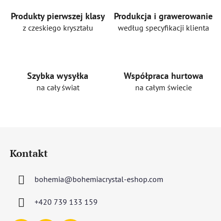
r
o
Produkty pierwszej klasy
Produkcja i grawerowanie
l
z czeskiego kryształu
według specyfikacji klienta
k
i
l
i
Szybka wysyłka
Współpraca hurtowa
s
na cały świat
na całym świecie
t
y
S
t
Kontakt
o
p
bohemia
@
bohemiacrystal-eshop.com
k
a
+420 739 133 159