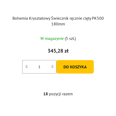
Bohemia Kryształowy Świecznik ręcznie cięty PK500
180mm
W magazynie
(5 szt.)
345,28 zł
DO KOSZYKA
18
pozycji razem
K
o
n
t