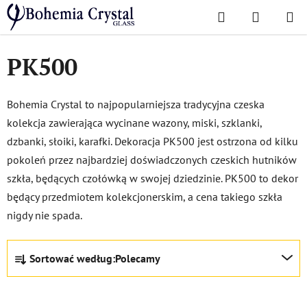
Przejść
Szukaj
KOSZYK
do
Home
/
Popularne kolekcje
/
PK500
treści
PK500
Bohemia Crystal to najpopularniejsza tradycyjna czeska
kolekcja zawierająca wycinane wazony, miski, szklanki,
dzbanki, słoiki, karafki. Dekoracja PK500 jest ostrzona od kilku
pokoleń przez najbardziej doświadczonych czeskich hutników
szkła, będących czołówką w swojej dziedzinie. PK500 to dekor
będący przedmiotem kolekcjonerskim, a cena takiego szkła
nigdy nie spada.
S
Sortować według:
Polecamy
o
r
t