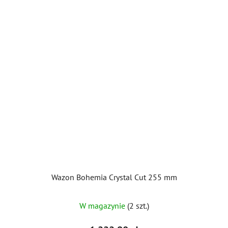
Wazon Bohemia Crystal Cut 255 mm
Średnia
W magazynie
(2 szt.)
ocena
produktu