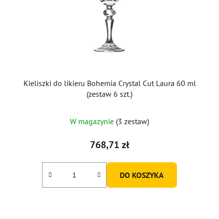
r
o
d
u
k
t
ó
Kieliszki do likieru Bohemia Crystal Cut Laura 60 ml
w
(zestaw 6 szt.)
W magazynie
(3 zestaw)
768,71 zł
DO KOSZYKA