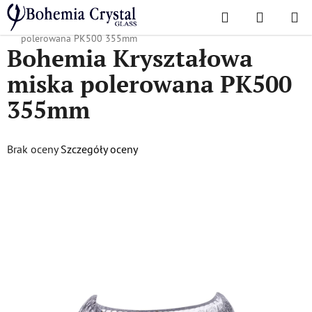
Przejść
Szukaj
KOSZYK
do
Home
/
Popularne kolekcje
/
PK500
/
Bohemia Kryształowa miska
treści
polerowana PK500 355mm
Bohemia Kryształowa
miska polerowana PK500
355mm
Średnia
Brak oceny
Szczegóły oceny
ocena
produktu
wynosi
0,0
na
5
gwiazdek.