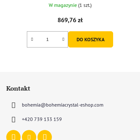
W magazynie
(1 szt.)
869,76 zł
DO KOSZYKA
S
t
Kontakt
o
p
bohemia
@
bohemiacrystal-eshop.com
k
a
+420 739 133 159