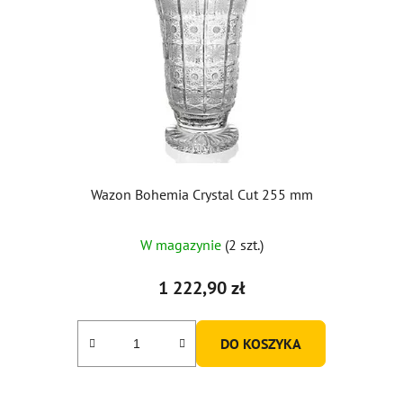
Wazon Bohemia Crystal Cut 255 mm
Średnia
W magazynie
(2 szt.)
ocena
produktu
1 222,90 zł
wynosi
5,0
DO KOSZYKA
na
5
gwiazdek.