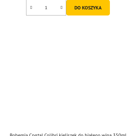
3,0
DO KOSZYKA
na
5
gwiazdek.
Bohemia Crystal Colibri kieliszek do białego wina 350ml