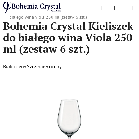
Przejść
Szukaj
KOSZYK
do
Home
/
Popularne kolekcje
/
Wiola
/
Bohemia Crystal Kieliszek do
treści
białego wina Viola 250 ml (zestaw 6 szt.)
Bohemia Crystal Kieliszek
do białego wina Viola 250
ml (zestaw 6 szt.)
Średnia
Brak oceny
Szczegóły oceny
ocena
produktu
wynosi
0,0
na
5
gwiazdek.