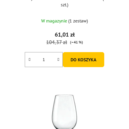
szt.)
W magazynie
(1 zestaw)
61,01 zł
104,37 zł
(–41 %)
DO KOSZYKA