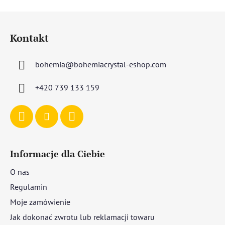
S
t
Kontakt
o
p
bohemia
@
bohemiacrystal-eshop.com
k
a
+420 739 133 159
Informacje dla Ciebie
O nas
Regulamin
Moje zamówienie
Jak dokonać zwrotu lub reklamacji towaru