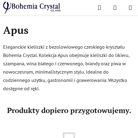
Przejść
Szukaj
KOSZYK
do
Home
/
Popularne kolekcje
/
Apus
treści
Apus
Eleganckie kieliszki z bezolowiowego czeskiego kryształu
Bohemia Crystal. Kolekcja Apus obejmuje kieliszki do likieru,
szampana, wina białego i czerwonego, brandy oraz piwa w
nowoczesnym, minimalistycznym stylu. Idealne do
codziennego użytku, gastronomii i grawerowania. Wszystko
dostępne od ręki.
Produkty dopiero przygotowujemy.