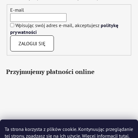
E-mail
Wpisując swój adres e-mail, akceptujesz
politykę
prywatności
ZALOGUJ SIĘ
Przyjmujemy płatności online
Čeština
Slovenčina
English
Deutsch
Magyar
Język polski
Română
Italiano
Español
Français
Ta strona korzysta z plików cookie. Kontynuując przeglądanie
Português
Български
Hrvatski
Slovenščina
Srpski
tej strony, zgadzasz się na ich użycie. Więcej informacji
tutaj
.