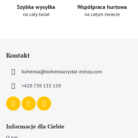
Szybka wysyłka
Współpraca hurtowa
na cały świat
na całym świecie
S
t
Kontakt
o
p
bohemia
@
bohemiacrystal-eshop.com
k
a
+420 739 133 159
Informacje dla Ciebie
O nas