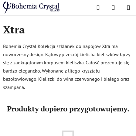
Przejść
Szukaj
KOSZYK
do
Home
/
Popularne kolekcje
/
Xtra
treści
Xtra
Bohemia Crystal Kolekcja szklanek do napojów Xtra ma
nowoczesny design. Kątowy przekrój kielicha kieliszków łączy
się z zaokrąglonym korpusem kieliszka. Całość prezentuje się
bardzo elegancko. Wykonane z litego kryształu
bezołowiowego. Kieliszki do wina czerwonego i białego oraz
szampana.
Produkty dopiero przygotowujemy.