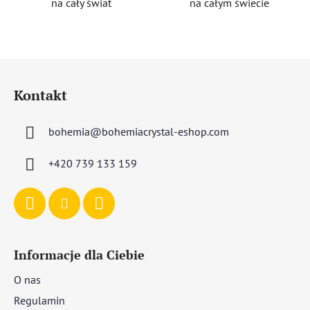
na cały świat
na całym świecie
S
t
Kontakt
o
p
bohemia
@
bohemiacrystal-eshop.com
k
a
+420 739 133 159
Informacje dla Ciebie
O nas
Regulamin