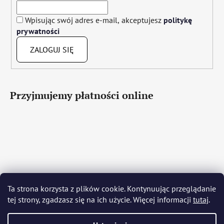
Wpisując swój adres e-mail, akceptujesz
politykę
prywatności
ZALOGUJ SIĘ
Przyjmujemy płatności online
Čeština
Slovenčina
English
Deutsch
Magyar
Ta strona korzysta z plików cookie. Kontynuując przeglądanie
Język polski
Română
Italiano
Español
Français
tej strony, zgadzasz się na ich użycie. Więcej informacji
tutaj
.
Português
Български
Hrvatski
Slovenščina
Srpski
Nederlands
Українська
Ελληνικά
Svenska
Dansk