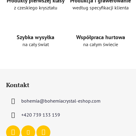
Produkty pierwszej klasy
Produkcja i grawerowanie
z czeskiego kryształu
według specyfikacji klienta
Szybka wysyłka
Współpraca hurtowa
na cały świat
na całym świecie
S
t
Kontakt
o
p
bohemia
@
bohemiacrystal-eshop.com
k
a
+420 739 133 159