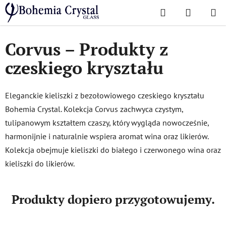
Przejść
Szukaj
KOSZYK
do
Home
/
Popularne kolekcje
/
Corvus – Produkty z czeskiego kryształu
treści
Corvus – Produkty z
czeskiego kryształu
Eleganckie kieliszki z bezołowiowego czeskiego kryształu
Bohemia Crystal. Kolekcja Corvus zachwyca czystym,
tulipanowym kształtem czaszy, który wygląda nowocześnie,
harmonijnie i naturalnie wspiera aromat wina oraz likierów.
Kolekcja obejmuje kieliszki do białego i czerwonego wina oraz
kieliszki do likierów.
Produkty dopiero przygotowujemy.