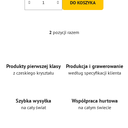
DO KOSZYKA
2
pozycji razem
K
o
n
t
r
o
Produkty pierwszej klasy
Produkcja i grawerowanie
l
z czeskiego kryształu
według specyfikacji klienta
k
i
l
i
Szybka wysyłka
Współpraca hurtowa
s
na cały świat
na całym świecie
t
y