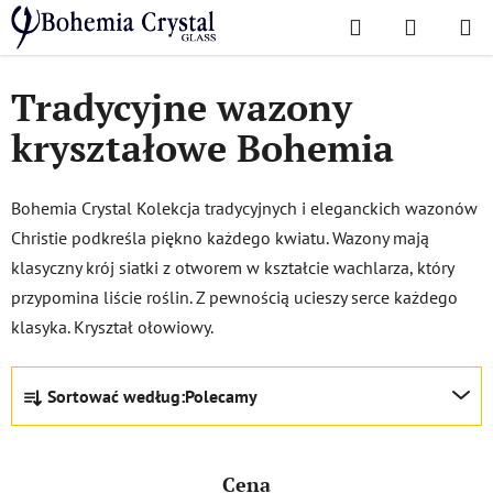
Przejść
Szukaj
KOSZYK
do
Home
/
Popularne kolekcje
/
Christie
treści
Tradycyjne wazony
kryształowe Bohemia
Bohemia Crystal Kolekcja tradycyjnych i eleganckich wazonów
Christie podkreśla piękno każdego kwiatu. Wazony mają
klasyczny krój siatki z otworem w kształcie wachlarza, który
przypomina liście roślin. Z pewnością ucieszy serce każdego
klasyka. Kryształ ołowiowy.
S
Sortować według:
Polecamy
o
r
t
Cena