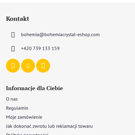
S
t
Kontakt
o
p
bohemia
@
bohemiacrystal-eshop.com
k
a
+420 739 133 159
Informacje dla Ciebie
O nas
Regulamin
Moje zamówienie
Jak dokonać zwrotu lub reklamacji towaru
Polityka prywatności