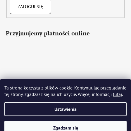
ZALOGUJ SIĘ
Przyjmujemy płatności online
Čeština
Slovenčina
English
Deutsch
Magyar
Ta strona korzysta z plików cookie. Kontynuując przeglądanie
Język polski
Română
Italiano
Español
Français
tej strony, zgadzasz się na ich użycie. Więcej informacji
tutaj
.
Português
Български
Hrvatski
Slovenščina
Srpski
Nederlands
Українська
Ελληνικά
Svenska
Dansk
Ustawienia
Opracował Shoptet
Zgadzam się
Copyright 2026
Bohemia Crystal Glass
. Wszystkie prawa