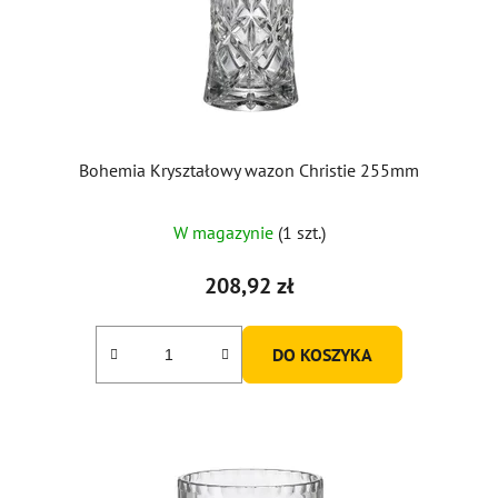
o
d
u
k
t
ó
Bohemia Kryształowy wazon Christie 255mm
w
W magazynie
(1 szt.)
208,92 zł
DO KOSZYKA