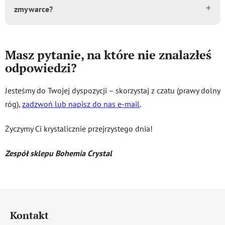
zmywarce?
bohemia@bohemiacrystal-eshop.com
. Przygotujemy dla
Ciebie wycenę i ustalimy kolejne kroki. Proces
grawerowania opisaliśmy w
tym artykule
, możesz go
W opisie produktu zawsze znajdziesz informację o tym,
Masz pytanie, na które nie znalazłeś
zobaczyć tutaj
.
czy można go myć w zmywarce. Przygotowaliśmy też
odpowiedzi?
krótki artykuł
na ten temat na naszym blogu.
Jesteśmy do Twojej dyspozycji – skorzystaj z czatu (prawy dolny
róg),
zadzwoń lub napisz do nas e-mail
.
Życzymy Ci krystalicznie przejrzystego dnia!
Zespół sklepu Bohemia Crystal
S
t
Kontakt
o