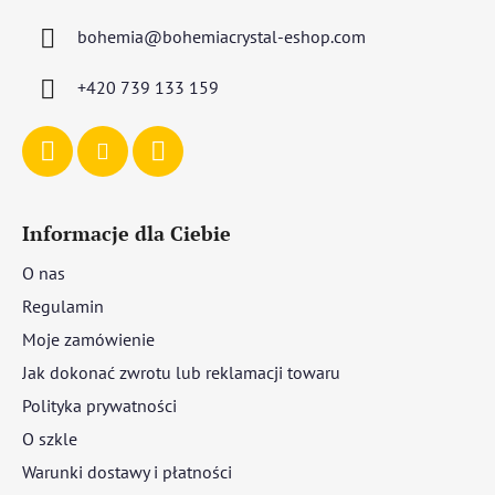
p
bohemia
@
bohemiacrystal-eshop.com
k
a
+420 739 133 159
Informacje dla Ciebie
O nas
Regulamin
Moje zamówienie
Jak dokonać zwrotu lub reklamacji towaru
Polityka prywatności
O szkle
Warunki dostawy i płatności