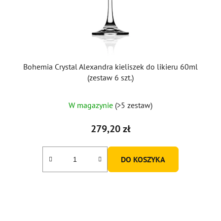
o
d
u
k
t
ó
Bohemia Crystal Alexandra kieliszek do likieru 60ml
w
(zestaw 6 szt.)
W magazynie
(>5 zestaw)
279,20 zł
DO KOSZYKA