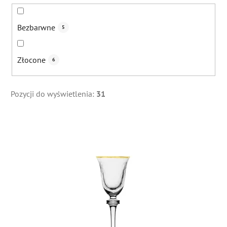
Bezbarwne
5
Złocone
6
Pozycji do wyświetlenia:
31
L
i
s
t
a
p
r