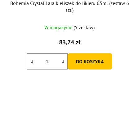
Bohemia Crystal Lara kieliszek do likieru 65ml (zestaw 6
szt.)
Średnia
W magazynie
(5 zestaw)
ocena
produktu
83,74 zł
wynosi
5,0
DO KOSZYKA
na
5
gwiazdek.