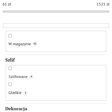
w
61
zł
1521
zł
a
n
i
e
p
r
W magazynie
31
o
d
Szlif
u
k
t
Szlifowane
9
ó
w
Gładkie
1
Dekoracja