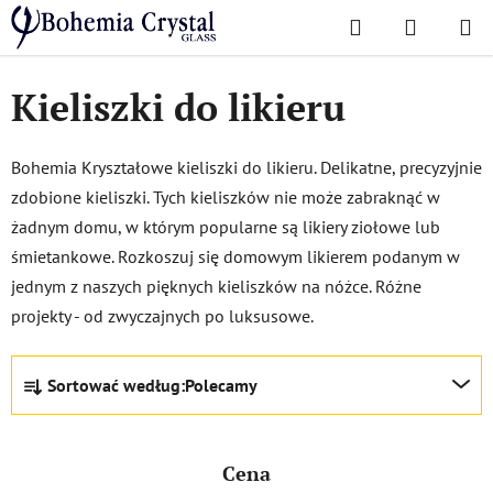
Przejść
Szukaj
KOSZYK
do
Home
/
Kieliszki
/
Kieliszki do likieru
treści
Kieliszki do likieru
Bohemia Kryształowe kieliszki do likieru. Delikatne, precyzyjnie
zdobione kieliszki. Tych kieliszków nie może zabraknąć w
żadnym domu, w którym popularne są likiery ziołowe lub
śmietankowe. Rozkoszuj się domowym likierem podanym w
jednym z naszych pięknych kieliszków na nóżce. Różne
projekty - od zwyczajnych po luksusowe.
S
Sortować według:
Polecamy
o
r
t
Cena
o