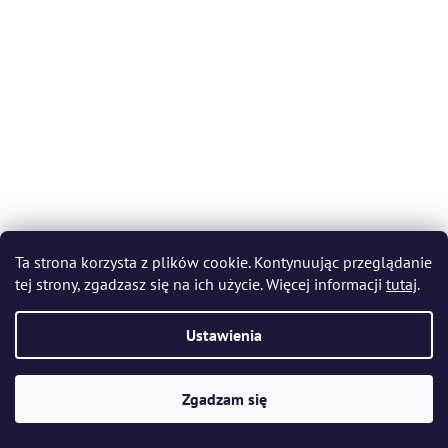
Ta strona korzysta z plików cookie. Kontynuując przeglądanie
tej strony, zgadzasz się na ich użycie. Więcej informacji
tutaj
.
Ustawienia
Bohemia Crystal Ręcznie cięty kieliszek do likieru
Bratysława 60ml (zestaw 6 szt.)
Zgadzam się
W magazynie
(5 zestaw)