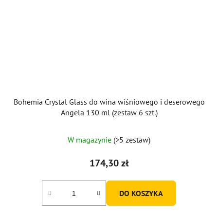
Bohemia Crystal Glass do wina wiśniowego i deserowego
Angela 130 ml (zestaw 6 szt.)
Średnia
W magazynie
(>5 zestaw)
ocena
produktu
174,30 zł
wynosi
5,0
DO KOSZYKA
na
5