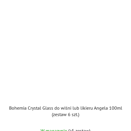
gwiazdek.
Bohemia Crystal Glass do wiśni lub likieru Angela 100ml
(zestaw 6 szt.)
W magazynie
(>5 zestaw)