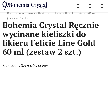
Przejść
Szukaj
KOSZYK
do
Home
/
Popularne kolekcje
/
Złota linia Felicia
/
Bohemia Crystal
treści
Ręcznie wycinane kieliszki do likieru Felicie Line Gold 60 ml
(zestaw 2 szt.)
Bohemia Crystal Ręcznie
wycinane kieliszki do
likieru Felicie Line Gold
60 ml (zestaw 2 szt.)
Średnia
Brak oceny
Szczegóły oceny
ocena
produktu
wynosi
0,0
na
5