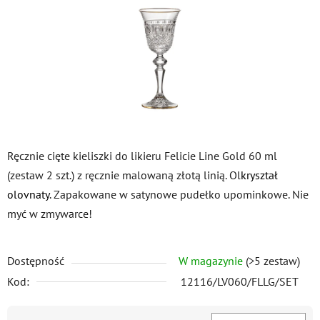
gwiazdek.
Ręcznie cięte kieliszki do likieru Felicie Line Gold 60 ml
(zestaw 2 szt.) z ręcznie malowaną złotą linią. Ol
kryształ
olovnaty
. Zapakowane w satynowe pudełko upominkowe. Nie
myć w zmywarce!
Dostępność
W magazynie
(>5 zestaw)
Kod:
12116/LV060/FLLG/SET