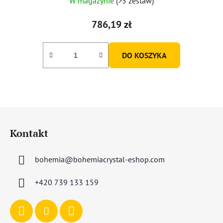
W magazynie
(>5 zestaw)
786,19 zł
DO KOSZYKA
S
t
Kontakt
o
p
bohemia
@
bohemiacrystal-eshop.com
k
a
+420 739 133 159