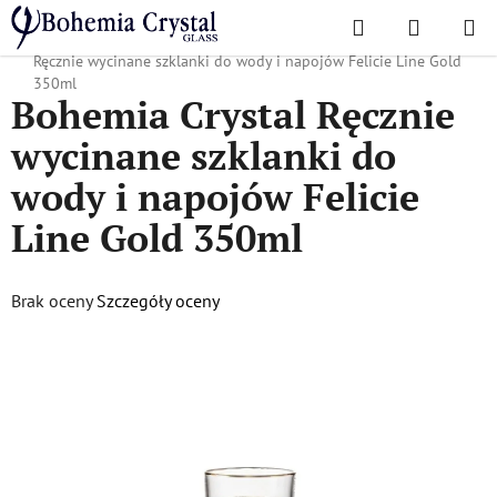
Przejść
Szukaj
KOSZYK
do
Home
/
Popularne kolekcje
/
Złota linia Felicia
/
Bohemia Crystal
treści
Ręcznie wycinane szklanki do wody i napojów Felicie Line Gold
350ml
Bohemia Crystal Ręcznie
wycinane szklanki do
wody i napojów Felicie
Line Gold 350ml
Średnia
Brak oceny
Szczegóły oceny
ocena
produktu
wynosi
0,0
na
5