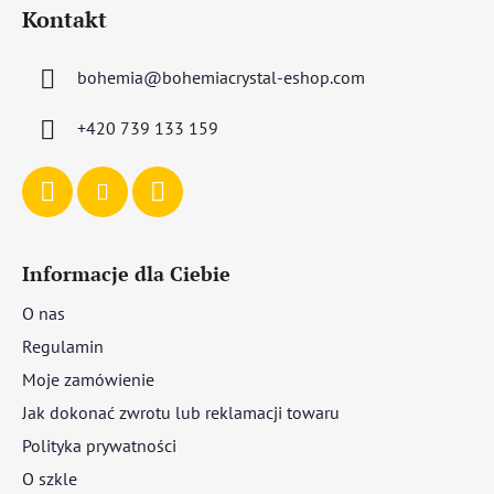
t
Kontakt
o
p
bohemia
@
bohemiacrystal-eshop.com
k
a
+420 739 133 159
Informacje dla Ciebie
O nas
Regulamin
Moje zamówienie
Jak dokonać zwrotu lub reklamacji towaru
Polityka prywatności
O szkle