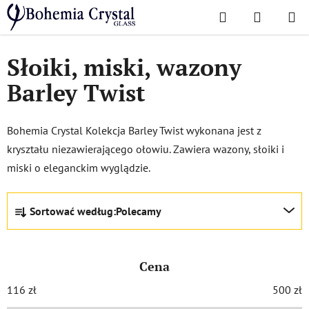
Przejść
Szukaj
KOSZYK
do
Home
/
Popularne kolekcje
/
Skręt jęczmienny
treści
Słoiki, miski, wazony
Barley Twist
Bohemia Crystal Kolekcja Barley Twist wykonana jest z
kryształu niezawierającego ołowiu. Zawiera wazony, słoiki i
miski o eleganckim wyglądzie.
S
Sortować według:
Polecamy
o
r
t
Cena
o
w
116
zł
500
zł
a