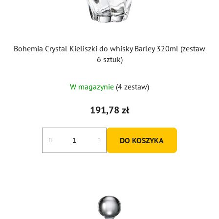
u
k
t
ó
Bohemia Crystal Kieliszki do whisky Barley 320ml (zestaw
w
6 sztuk)
Średnia
W magazynie
(4 zestaw)
ocena
produktu
191,78 zł
wynosi
5,0
DO KOSZYKA
na
5
gwiazdek.