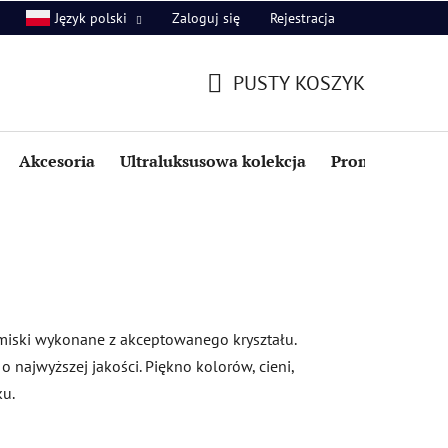
Zaloguj się
Rejestracja
Język polski
PUSTY KOSZYK
KOSZYK
Akcesoria
Ultraluksusowa kolekcja
Promocje i zniż
i miski wykonane z akceptowanego kryształu.
 najwyższej jakości. Piękno kolorów, cieni,
ku.
S