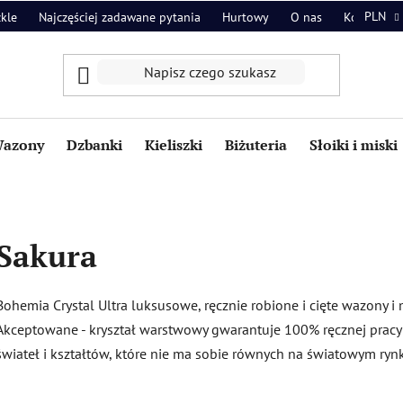
PLN
zkle
Najczęściej zadawane pytania
Hurtowy
O nas
Kontakt
azony
Dzbanki
Kieliszki
Biżuteria
Słoiki i miski
Sakura
Bohemia Crystal Ultra luksusowe, ręcznie robione i cięte wazony 
Akceptowane - kryształ warstwowy gwarantuje 100% ręcznej pracy o
świateł i kształtów, które nie ma sobie równych na światowym ryn