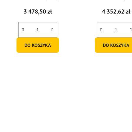
3 478,50 zł
4 352,62 zł
DO KOSZYKA
DO KOSZYKA
K
o
n
t
r
o
l
k
i
l