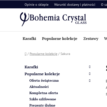
Przejść
Opinie o sklepie
Warunki dostawy i płatności
O s
do
treści
Karafki
Popularne kolekcje
Zestawy
W
Home
/
Popularne kolekcje
/
Sakura
P
K
Pominąć
a
a
kategorie
Karafki
t
s
Popularne kolekcje
e
e
Oferta świąteczna
g
k
o
Aktualności
b
r
Kompletna oferta
i
o
Szkło szlifowane
a
c
Prezenty ślubne