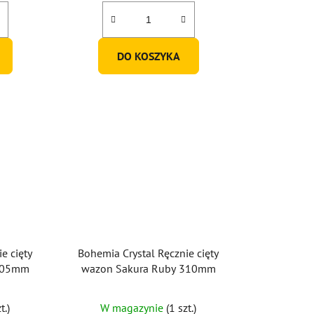
w
DO KOSZYKA
e cięty
Bohemia Crystal Ręcznie cięty
 305mm
wazon Sakura Ruby 310mm
t.)
W magazynie
(1 szt.)