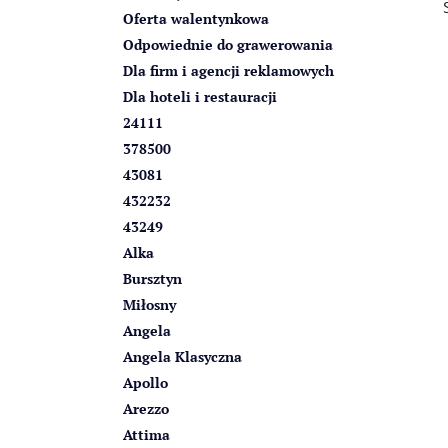
z
Oferta walentynkowa
n
Odpowiednie do grawerowania
y
Dla firm i agencji reklamowych
Dla hoteli i restauracji
24111
378500
43081
432232
43249
Alka
Bursztyn
Miłosny
Angela
Angela Klasyczna
Apollo
Arezzo
Attima