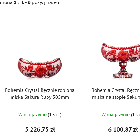
Strona
1
z
1
-
6
pozycji razem
L
i
s
t
a
p
r
o
Bohemia Crystal Ręcznie robiona
Bohemia Crystal Ręczni
d
miska Sakura Ruby 305mm
miska na stopie Saku
u
305mm
k
W magazynie
(1 szt.)
W magazynie
(1 sz
t
ó
5 226,75 zł
6 100,87 zł
w