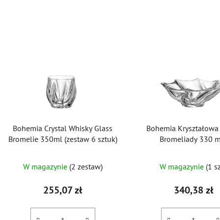
L
i
s
t
a
p
r
o
Bohemia Crystal Whisky Glass
Bohemia Kryształowa
d
Bromelie 350ml (zestaw 6 sztuk)
Bromeliady 330 
u
k
W magazynie
(2 zestaw)
W magazynie
(1 sz
t
ó
255,07 zł
340,38 zł
w