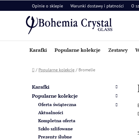
Przejść
Opinie o sklepie
Warunki dostawy i płatności
O s
do
treści
Karafki
Popularne kolekcje
Zestawy
W
Home
/
Popularne kolekcje
/
Bromelie
P
K
Pominąć
a
a
kategorie
Karafki
t
s
Popularne kolekcje
e
e
Oferta świąteczna
g
k
o
Aktualności
b
r
Kompletna oferta
i
o
Szkło szlifowane
a
c
Prezenty ślubne