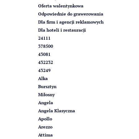
z
Oferta walentynkowa
n
Odpowiednie do grawerowania
y
Dla firm i agencji reklamowych
Dla hoteli i restauracji
24111
378500
43081
432232
43249
Alka
Bursztyn
Miłosny
Angela
Angela Klasyczna
Apollo
Arezzo
Attima