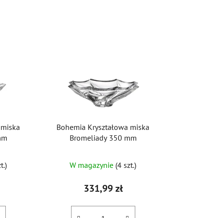
r
t
o
w
a
n
i
e
p
r
 miska
Bohemia Kryształowa miska
o
mm
Bromeliady 350 mm
d
Średnia
u
t.)
W magazynie
(4 szt.)
ocena
k
t
produktu
331,99 zł
ó
wynosi
w
4,5