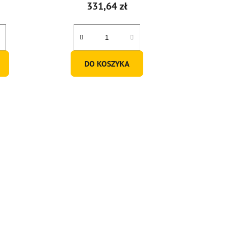
331,64 zł
DO KOSZYKA