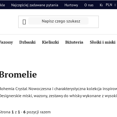
PLN
zkle
Najczęściej zadawane pytania
Hurtowy
O nas
Kontakt
azony
Dzbanki
Kieliszki
Biżuteria
Słoiki i miski
Bromelie
Bohemia Crystal Nowoczesna i charakterystyczna kolekcja inspir
Designerskie miski, wazony, zestawy do whisky wykonane z wysoki
Strona
1
z
1
-
6
pozycji razem