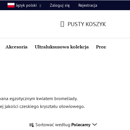
Zaloguj się
Rejestracja
Język polski
PUSTY KOSZYK
KOSZYK
Akcesoria
Ultraluksusowa kolekcja
Promocje i zniż
owana egzotycznym kwiatem bromeliady.
ej jakości czeskiego kryształu ołowiowego.
S
Sortować według:
Polecamy
o