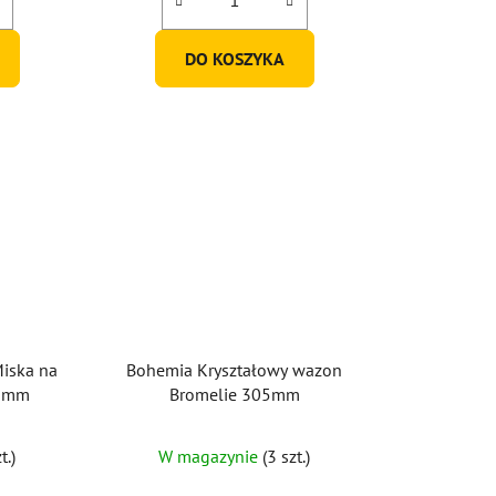
na
5
DO KOSZYKA
gwiazdek.
iska na
Bohemia Kryształowy wazon
0 mm
Bromelie 305mm
t.)
W magazynie
(3 szt.)