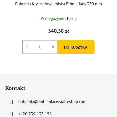
Bohemia Kryształowa miska Bromeliady 330 mm
W magazynie
(1 szt.)
340,38 zł
DO KOSZYKA
S
t
Kontakt
o
p
bohemia
@
bohemiacrystal-eshop.com
k
a
+420 739 133 159