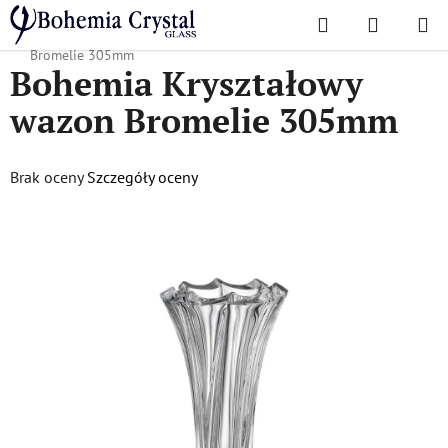
Przejść
Szukaj
KOSZYK
do
Home
/
Popularne kolekcje
/
Bromelie
/
Bohemia Kryształowy wazon
treści
Bromelie 305mm
Bohemia Kryształowy
wazon Bromelie 305mm
Średnia
Brak oceny
Szczegóły oceny
ocena
produktu
wynosi
0,0
na
5
gwiazdek.