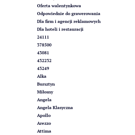
z
Oferta walentynkowa
n
Odpowiednie do grawerowania
y
Dla firm i agencji reklamowych
Dla hoteli i restauracji
24111
378500
43081
432232
43249
Alka
Bursztyn
Miłosny
Angela
Angela Klasyczna
Apollo
Arezzo
Attima