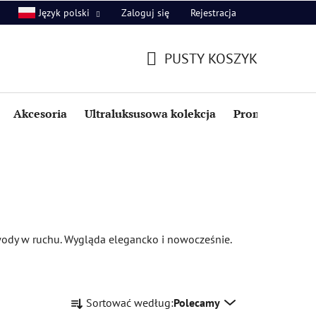
Zaloguj się
Rejestracja
Język polski
PUSTY KOSZYK
KOSZYK
Akcesoria
Ultraluksusowa kolekcja
Promocje i zniż
wody w ruchu. Wygląda elegancko i nowocześnie.
S
Sortować według:
Polecamy
o