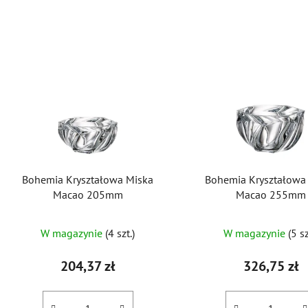
L
i
s
t
a
p
r
o
Bohemia Kryształowa Miska
Bohemia Kryształowa
d
Macao 205mm
Macao 255mm
u
k
W magazynie
(4 szt.)
W magazynie
(5 sz
t
ó
204,37 zł
326,75 zł
w