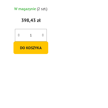
W magazynie
(2 szt.)
398,43 zł
DO KOSZYKA
K
o
n
t
r
o
l
k