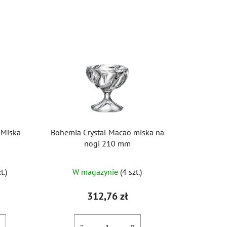
r
t
o
w
a
n
i
e
p
r
 Miska
Bohemia Crystal Macao miska na
o
nogi 210 mm
d
u
t.)
W magazynie
(4 szt.)
k
t
312,76 zł
ó
w