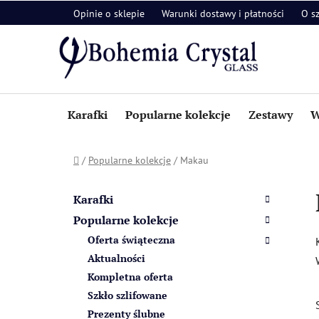
Przejść
Opinie o sklepie
Warunki dostawy i płatności
O s
do
treści
Karafki
Popularne kolekcje
Zestawy
W
Home
/
Popularne kolekcje
/
Makau
P
K
Pominąć
a
a
kategorie
Karafki
t
s
Popularne kolekcje
e
e
Oferta świąteczna
g
k
o
Aktualności
b
r
Kompletna oferta
i
o
Szkło szlifowane
a
c
Prezenty ślubne