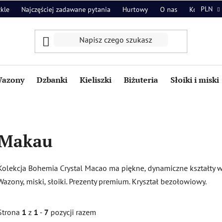
PLN
zkle
Najczęściej zadawane pytania
Hurtowy
O nas
Kontakt
azony
Dzbanki
Kieliszki
Biżuteria
Słoiki i miski
Makau
Kolekcja Bohemia Crystal Macao ma piękne, dynamiczne kształty 
Wazony, miski, słoiki. Prezenty premium. Kryształ bezołowiowy.
Strona
1
z
1
-
7
pozycji razem