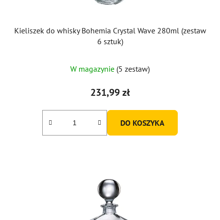
k
t
ó
Kieliszek do whisky Bohemia Crystal Wave 280ml (zestaw
w
6 sztuk)
W magazynie
(5 zestaw)
231,99 zł
DO KOSZYKA