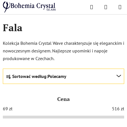
Przejść
Szukaj
KOSZYK
do
Home
/
Popularne kolekcje
/
Fala
treści
Fala
Kolekcja Bohemia Crystal Wave charakteryzuje się eleganckim i
nowoczesnym designem. Najlepsze upominki i napoje
produkowane w Czechach.
S
Sortować według:
Polecamy
o
r
t
Cena
o
w
69
zł
516
zł
a
n