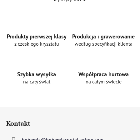
K
o
n
t
r
o
Produkty pierwszej klasy
Produkcja i grawerowanie
l
z czeskiego kryształu
według specyfikacji klienta
k
i
l
i
Szybka wysyłka
Współpraca hurtowa
s
na cały świat
na całym świecie
t
y
S
t
Kontakt
o
p
bohemia
@
bohemiacrystal-eshop.com