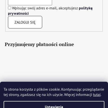
Wpisując swój adres e-mail, akceptujesz
politykę
prywatności
ZALOGUJ SIĘ
Przyjmujemy płatności online
Čeština
Slovenčina
English
Deutsch
Magyar
Ta strona korzysta z plików cookie. Kontynuując przeglądanie
Język polski
Română
Italiano
Español
Français
tej strony, zgadzasz się na ich użycie. Więcej informacji
tutaj
.
Português
Български
Hrvatski
Slovenščina
Srpski
Nederlands
Українська
Ελληνικά
Svenska
Dansk
Ustawienia