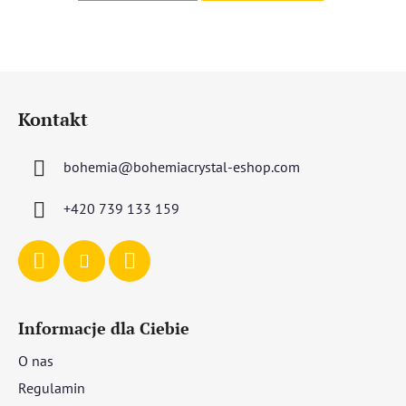
S
t
Kontakt
o
p
bohemia
@
bohemiacrystal-eshop.com
k
a
+420 739 133 159
Informacje dla Ciebie
O nas
Regulamin