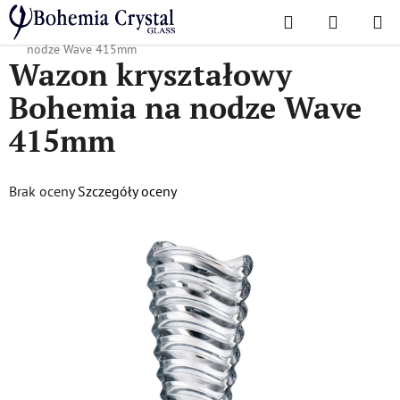
Przejść
Szukaj
KOSZYK
do
Home
/
Popularne kolekcje
/
Fala
/
Wazon kryształowy Bohemia na
treści
nodze Wave 415mm
Wazon kryształowy
Bohemia na nodze Wave
415mm
Średnia
Brak oceny
Szczegóły oceny
ocena
produktu
wynosi
0,0
na
5
gwiazdek.