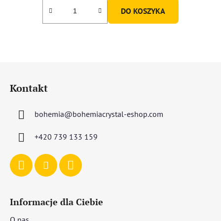
DO KOSZYKA
S
t
Kontakt
o
p
bohemia
@
bohemiacrystal-eshop.com
k
a
+420 739 133 159
Informacje dla Ciebie
O nas