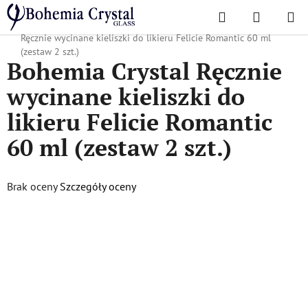
Przejść
Szukaj
KOSZYK
do
Home
/
Popularne kolekcje
/
Felicja Romantyczna
/
Bohemia Crystal
treści
Ręcznie wycinane kieliszki do likieru Felicie Romantic 60 ml
(zestaw 2 szt.)
Bohemia Crystal Ręcznie
wycinane kieliszki do
likieru Felicie Romantic
60 ml (zestaw 2 szt.)
Średnia
Brak oceny
Szczegóły oceny
ocena
produktu
wynosi
0,0
na
5