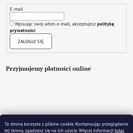
E-mail
Wpisując swój adres e-mail, akceptujesz
politykę
prywatności
ZALOGUJ SIĘ
Przyjmujemy płatności online
Čeština
Slovenčina
English
Deutsch
Magyar
Ta strona korzysta z plików cookie. Kontynuując przeglądanie
Język polski
Română
Italiano
Español
Français
tej strony, zgadzasz się na ich użycie. Więcej informacji
tutaj
.
Português
Български
Hrvatski
Slovenščina
Srpski