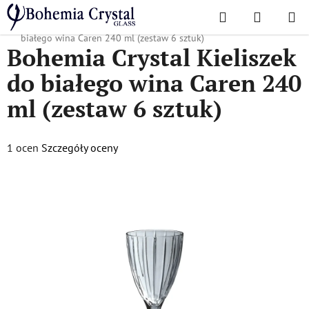
Przejść
Szukaj
KOSZYK
do
Home
/
Popularne kolekcje
/
Karen
/
Bohemia Crystal Kieliszek do
treści
białego wina Caren 240 ml (zestaw 6 sztuk)
Bohemia Crystal Kieliszek
do białego wina Caren 240
ml (zestaw 6 sztuk)
Średnia
1 ocen
Szczegóły oceny
ocena
produktu
wynosi
5,0
na
5
gwiazdek.