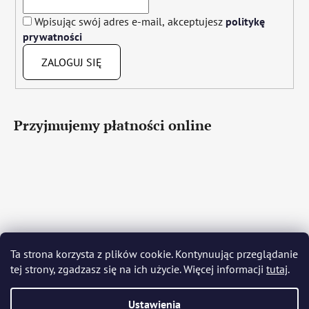
Wpisując swój adres e-mail, akceptujesz
politykę
prywatności
ZALOGUJ SIĘ
Przyjmujemy płatności online
Čeština
Slovenčina
English
Deutsch
Magyar
Ta strona korzysta z plików cookie. Kontynuując przeglądanie
Język polski
Română
Italiano
Español
Français
tej strony, zgadzasz się na ich użycie. Więcej informacji
tutaj
.
Português
Български
Hrvatski
Slovenščina
Srpski
Nederlands
Українська
Ελληνικά
Svenska
Dansk
Ustawienia