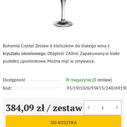
Bohemia Crystal Zestaw 6 kieliszków do białego wina z
kryształu ołowiowego
. Objętość 240ml. Zapakowany w białe
pudełko upominkowe. Można myć w zmywarce.
Dostępność
W magazynie
(3 zestaw)
Kod:
93/19J10/0/93K55/240/6919
384,09 zł
/ zestaw
Cena jednostkowa:
DO KOSZYKA