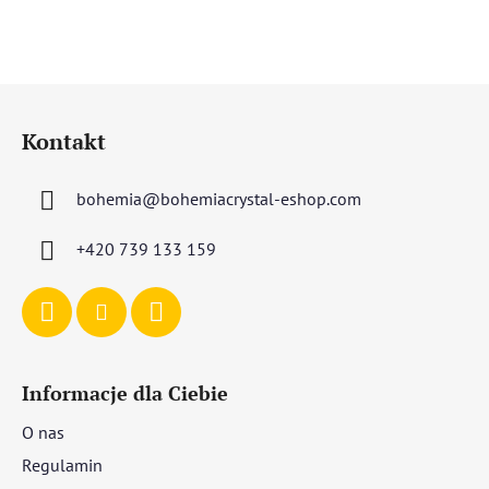
S
t
Kontakt
o
p
bohemia
@
bohemiacrystal-eshop.com
k
a
+420 739 133 159
Informacje dla Ciebie
O nas
Regulamin