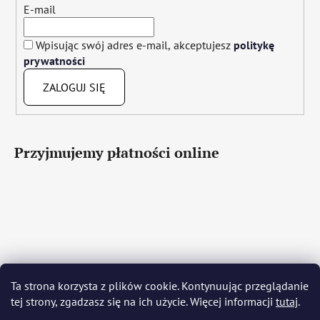
E-mail
Wpisując swój adres e-mail, akceptujesz
politykę
prywatności
ZALOGUJ SIĘ
Przyjmujemy płatności online
Čeština
Slovenčina
English
Deutsch
Magyar
Ta strona korzysta z plików cookie. Kontynuując przeglądanie
Język polski
Română
Italiano
Español
Français
tej strony, zgadzasz się na ich użycie. Więcej informacji
tutaj
.
Português
Български
Hrvatski
Slovenščina
Srpski
Nederlands
Українська
Ελληνικά
Svenska
Dansk