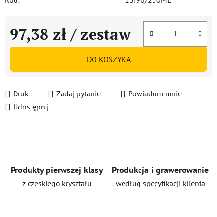
Kod:
1SI96/250ML
97,38 zł
/ zestaw
Cena jednostkowa:
DO KOSZYKA
Druk
Zadaj pytanie
Powiadom mnie
Udostępnij
Produkty pierwszej klasy
Produkcja i grawerowanie
z czeskiego kryształu
według specyfikacji klienta