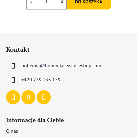
DO KOSZYKA
S
t
Kontakt
o
p
bohemia
@
bohemiacrystal-eshop.com
k
a
+420 739 133 159
Informacje dla Ciebie
O nas