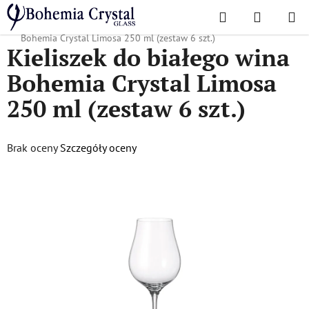
Przejść
Szukaj
KOSZYK
do
Home
/
Popularne kolekcje
/
Limuzyny
/
Kieliszek do białego wina
treści
Bohemia Crystal Limosa 250 ml (zestaw 6 szt.)
Kieliszek do białego wina
Bohemia Crystal Limosa
250 ml (zestaw 6 szt.)
Średnia
Brak oceny
Szczegóły oceny
ocena
produktu
wynosi
0,0
na
5
gwiazdek.