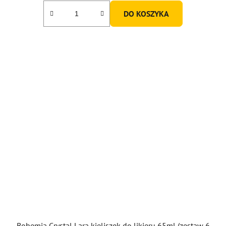
DO KOSZYKA
Bohemia Crystal Lara kieliszek do likieru 65ml (zestaw 6