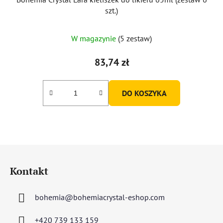
szt.)
Średnia
W magazynie
(5 zestaw)
ocena
produktu
83,74 zł
wynosi
5,0
DO KOSZYKA
na
5
gwiazdek.
S
t
Kontakt
o
p
bohemia
@
bohemiacrystal-eshop.com
k
a
+420 739 133 159