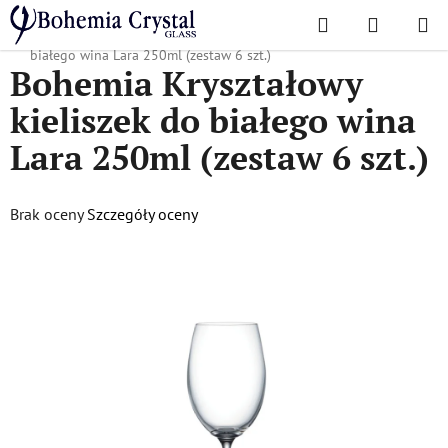
Przejść
Szukaj
KOSZYK
do
Home
/
Popularne kolekcje
/
Lara
/
Bohemia Kryształowy kieliszek do
treści
białego wina Lara 250ml (zestaw 6 szt.)
Bohemia Kryształowy
kieliszek do białego wina
Lara 250ml (zestaw 6 szt.)
Średnia
Brak oceny
Szczegóły oceny
ocena
produktu
wynosi
0,0
na
5
gwiazdek.