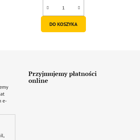
DO KOSZYKA
Przyjmujemy płatności
online
iemy
mat
 e-
il,