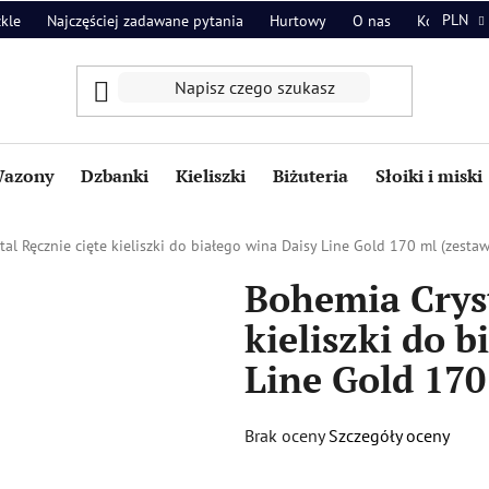
PLN
zkle
Najczęściej zadawane pytania
Hurtowy
O nas
Kontakt
azony
Dzbanki
Kieliszki
Biżuteria
Słoiki i miski
al Ręcznie cięte kieliszki do białego wina Daisy Line Gold 170 ml (zestaw 
Bohemia Cryst
kieliszki do 
Line Gold 170 
Średnia
Brak oceny
Szczegóły oceny
ocena