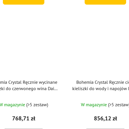
mia Crystal Ręcznie wycinane
Bohemia Crystal Ręcznie ci
szki do czerwonego wina Daisy
kieliszki do wody i napojów 
e Gold 220 ml (zestaw 2 szt.)
Line Gold 350ml (zestaw 2 s
W magazynie
(>5 zestaw)
W magazynie
(>5 zestaw
768,71 zł
856,12 zł