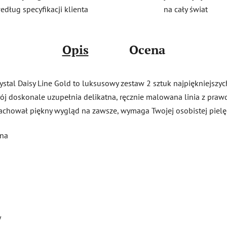
na cały świat
edług specyfikacji klienta
Opis
Ocena
ystal Daisy Line Gold to luksusowy zestaw 2 sztuk najpiękniejszych 
krój doskonale uzupełnia delikatna, ręcznie malowana linia z praw
achował piękny wygląd na zawsze, wymaga Twojej osobistej pielę
ina
y