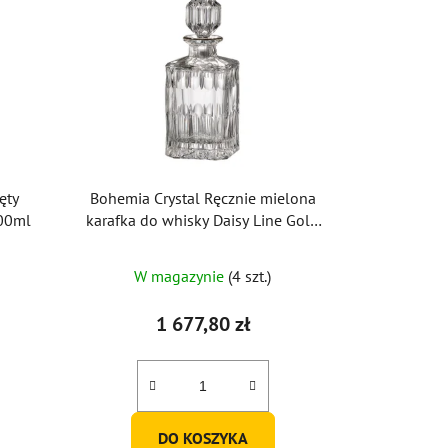
ęty
Bohemia Crystal Ręcznie mielona
200ml
karafka do whisky Daisy Line Gold
800ml
W magazynie
(4 szt.)
1 677,80 zł
DO KOSZYKA