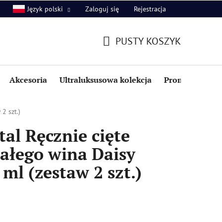
Zaloguj się
Rejestracja
Język polski
PUSTY KOSZYK
KOSZYK
Akcesoria
Ultraluksusowa kolekcja
Promocje i zniż
2 szt.)
al Ręcznie cięte
białego wina Daisy
ml (zestaw 2 szt.)