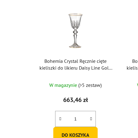
Bohemia Crystal Ręcznie cięte
Bo
kieliszki do likieru Daisy Line Gold
kieli
60ml (zestaw 2 szt.)
W magazynie
(>5 zestaw)
663,46 zł
DO KOSZYKA