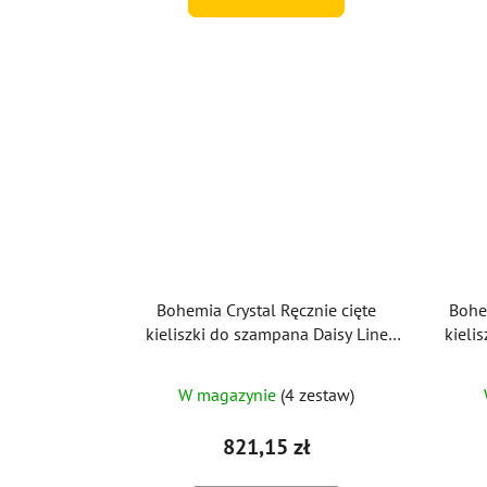
Bohemia Crystal Ręcznie cięte
Bohe
kieliszki do szampana Daisy Line
kieli
Gold 150 ml (zestaw 2 szt.)
Lin
W magazynie
(4 zestaw)
821,15 zł