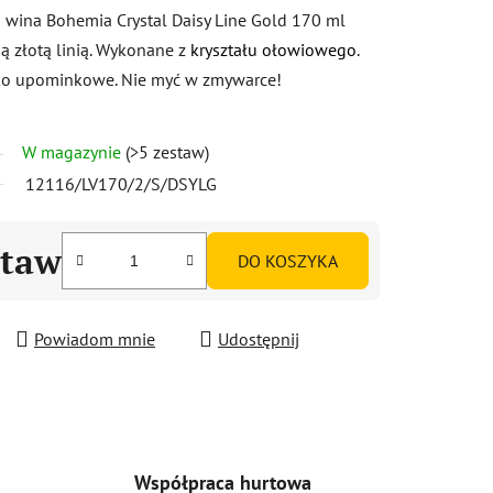
go wina Bohemia Crystal Daisy Line Gold 170 ml
ną złotą linią. Wykonane z
kryształu ołowiowego
.
o upominkowe. Nie myć w zmywarce!
W magazynie
(>5 zestaw)
12116/LV170/2/S/DSYLG
staw
DO KOSZYKA
Powiadom mnie
Udostępnij
Współpraca hurtowa