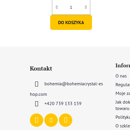
DO KOSZYKA
S
t
Infor
Kontakt
o
O nas
p
bohemia
@
bohemiacrystal-es
Regula
k
a
Moje z
hop.com
Jak dok
+420 739 133 159
towaru
Polityk
O szkle