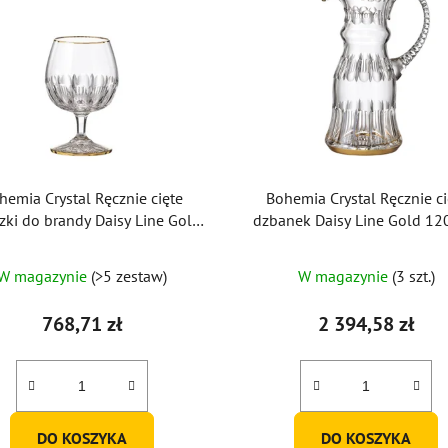
hemia Crystal Ręcznie cięte
Bohemia Crystal Ręcznie ci
szki do brandy Daisy Line Gold
dzbanek Daisy Line Gold 1
220 ml (zestaw 2 szt.)
W magazynie
(>5 zestaw)
W magazynie
(3 szt.)
768,71 zł
2 394,58 zł
DO KOSZYKA
DO KOSZYKA