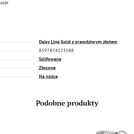
kazje
Daisy Line Gold z prawdziwym złotem
8597874223588
Szlifowane
Złocone
Na nóżce
Podobne produkty