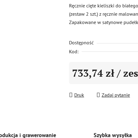
produktu
Ręcznie cięte kieliszki do białe
wynosi
(zestaw 2 szt.) z ręcznie malowa
0,0
Zapakowane w satynowe pudełk
na
5
Dostępność
gwiazdek.
Kod:
733,74 zł
/ ze
Cena jednostkowa:
Druk
Zadaj pytanie
Szybka wysyłka
odukcja i grawerowanie