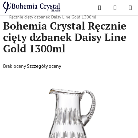
Przejść
Szukaj
KOSZYK
do
Home
/
Popularne kolekcje
/
Złota linia Daisy
/
Bohemia Crystal
treści
Ręcznie cięty dzbanek Daisy Line Gold 1300ml
Bohemia Crystal Ręcznie
cięty dzbanek Daisy Line
Gold 1300ml
Średnia
Brak oceny
Szczegóły oceny
ocena
produktu
wynosi
0,0
na
5
gwiazdek.