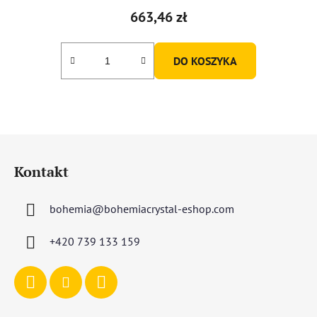
663,46 zł
DO KOSZYKA
S
t
Kontakt
o
p
bohemia
@
bohemiacrystal-eshop.com
k
a
+420 739 133 159