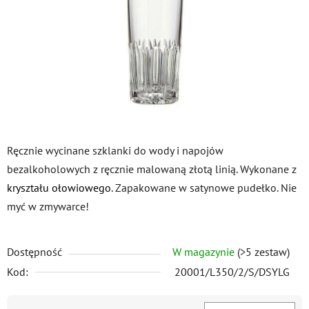
gwiazdek.
Ręcznie wycinane szklanki do wody i napojów
bezalkoholowych z ręcznie malowaną złotą linią. Wykonane z
kryształu ołowiowego
. Zapakowane w satynowe pudełko. Nie
myć w zmywarce!
Dostępność
W magazynie
(>5 zestaw)
Kod:
20001/L350/2/S/DSYLG