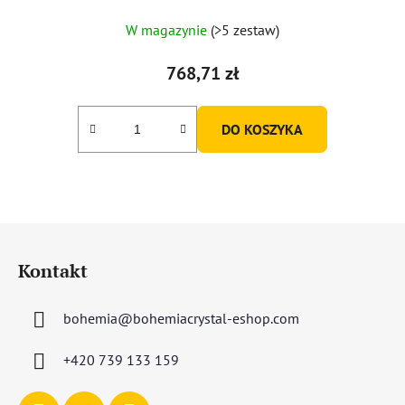
W magazynie
(>5 zestaw)
768,71 zł
DO KOSZYKA
S
t
Kontakt
o
p
bohemia
@
bohemiacrystal-eshop.com
k
a
+420 739 133 159