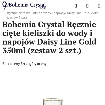
Przejść
Szukaj
KOSZYK
do
Home
/
Popularne kolekcje
/
Złota linia Daisy
/
Bohemia Crystal
treści
Ręcznie cięte kieliszki do wody i napojów Daisy Line Gold 350ml
(zestaw 2 szt.)
Bohemia Crystal Ręcznie
cięte kieliszki do wody i
napojów Daisy Line Gold
350ml (zestaw 2 szt.)
Średnia
Brak oceny
Szczegóły oceny
ocena
produktu
wynosi
0,0
na
5