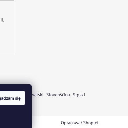
il,
s
Български
Hrvatski
Slovenščina
Srpski
gadzam się
Opracował Shoptet