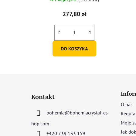
277,80 zł
DO KOSZYKA
S
t
Infor
Kontakt
o
O nas
p
bohemia
@
bohemiacrystal-es
Regula
k
a
Moje z
hop.com
Jak dok
+420 739 133 159