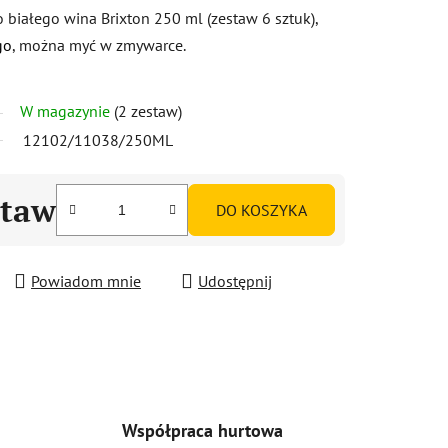
 białego wina Brixton 250 ml (zestaw 6 sztuk),
go
, można myć w zmywarce.
W magazynie
(2 zestaw)
12102/11038/250ML
staw
DO KOSZYKA
Powiadom mnie
Udostępnij
Współpraca hurtowa