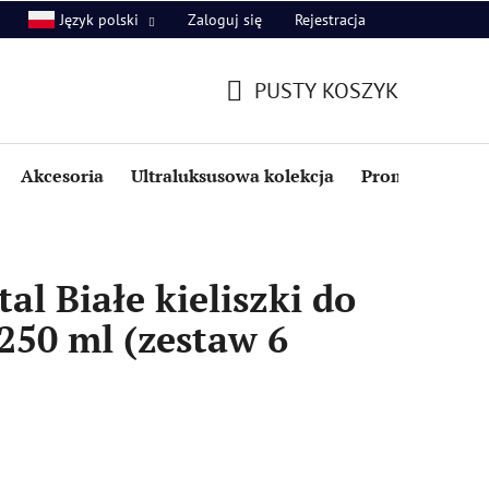
Zaloguj się
Rejestracja
Język polski
PUSTY KOSZYK
KOSZYK
Akcesoria
Ultraluksusowa kolekcja
Promocje i zniż
al Białe kieliszki do
250 ml (zestaw 6