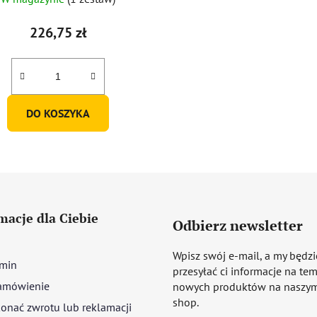
226,75 zł
DO KOSZYKA
macje dla Ciebie
Odbierz newsletter
Wpisz swój e-mail, a my będz
min
przesyłać ci informacje na te
amówienie
nowych produktów na naszym
shop.
onać zwrotu lub reklamacji