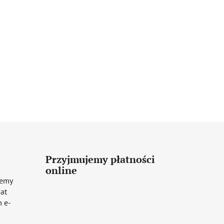
Przyjmujemy płatności
online
iemy
mat
 e-