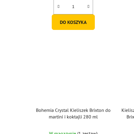
DO KOSZYKA
Bohemia Crystal Kieliszek Brixton do
Kieli
martini i koktajli 280 ml
Bri
W magazynie
(1 zestaw)