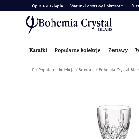
Przejść
Opinie o sklepie
Warunki dostawy i płatności
O s
do
treści
Karafki
Popularne kolekcje
Zestawy
W
Home
/
Popularne kolekcje
/
Brixtona
/
Bohemia Crystal Białe