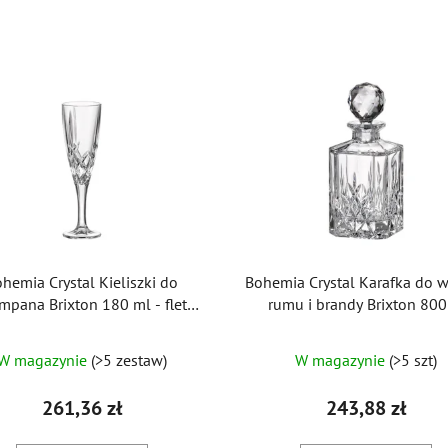
hemia Crystal Kieliszki do
Bohemia Crystal Karafka do w
mpana Brixton 180 ml - flet
rumu i brandy Brixton 80
(zestaw 6 sztuk)
Średnia
W magazynie
(>5 zestaw)
W magazynie
(>5 szt)
ocena
produktu
261,36 zł
243,88 zł
wynosi