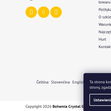
towaru
Polityk
O szkle
Warunki
Najczęś
Hurt
Kontak
Ta strona ko
Čeština
Slovenčina
English
Deutsch
Mag
strony, zgadz
Ustawieni
Copyright 2026
Bohemia Crystal Glass
. Wszystkie 