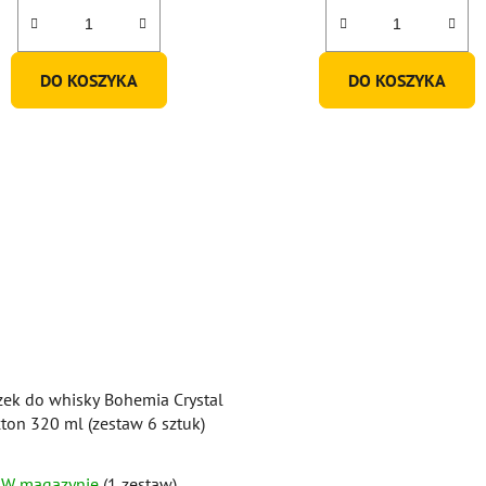
5,0
na
5
DO KOSZYKA
DO KOSZYKA
gwiazdek.
szek do whisky Bohemia Crystal
xton 320 ml (zestaw 6 sztuk)
W magazynie
(1 zestaw)