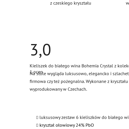
z czeskiego kryształu
w
3,0
Średnia
Kieliszek do białego wina Bohemia Crystal z kolekc
ocena
1 ocen
produktu
Na stole wygląda luksusowo, elegancko i szlachetn
wynosi
firmowa czy też pożegnalna. Wykonane z kryształu
3,0
na
wyprodukowany w Czechach.
5
gwiazdek.
luksusowy zestaw 6 kieliszków do białego w
kryształ ołowiowy 24% PbO