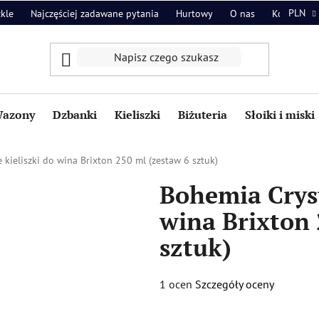
PLN
zkle
Najczęściej zadawane pytania
Hurtowy
O nas
Kontakt
azony
Dzbanki
Kieliszki
Biżuteria
Słoiki i miski
 kieliszki do wina Brixton 250 ml (zestaw 6 sztuk)
Bohemia Cryst
wina Brixton 
sztuk)
Średnia
1 ocen
Szczegóły oceny
ocena