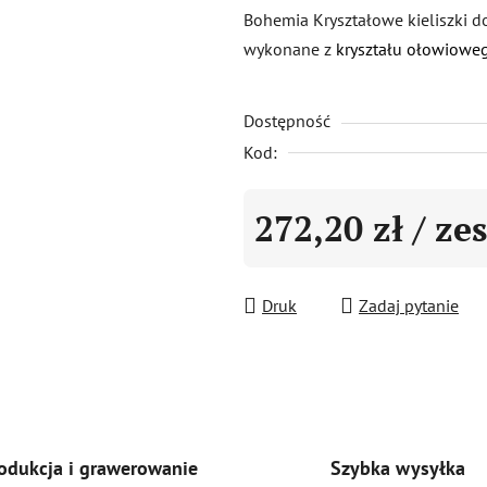
produktu
Bohemia Kryształowe kieliszki do
wynosi
wykonane z
kryształu ołowiowe
3,0
na
Dostępność
5
gwiazdek.
Kod:
272,20 zł
/ ze
Cena jednostkowa:
Druk
Zadaj pytanie
Szybka wysyłka
odukcja i grawerowanie