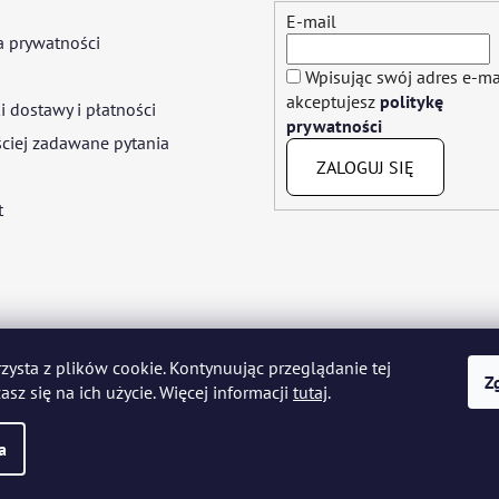
E-mail
a prywatności
Wpisując swój adres e-ma
akceptujesz
politykę
 dostawy i płatności
prywatności
ciej zadawane pytania
ZALOGUJ SIĘ
t
rzysta z plików cookie. Kontynuując przeglądanie tej
yar
Język polski
Română
Italiano
Español
Français
Portuguê
Z
asz się na ich użycie. Więcej informacji
tutaj
.
Nederlands
Українська
Ελληνικά
Svenska
Dansk
a
prawa zastrzeżone.