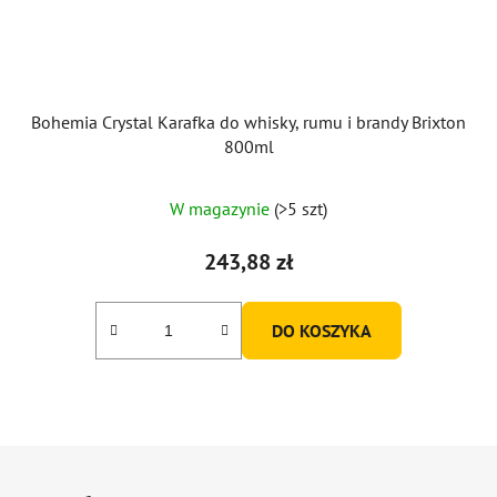
Bohemia Crystal Karafka do whisky, rumu i brandy Brixton
800ml
Średnia
W magazynie
(>5 szt)
ocena
produktu
243,88 zł
wynosi
5,0
DO KOSZYKA
na
5
gwiazdek.
S
t