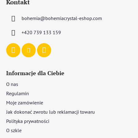
Kontakt
o
p
bohemia
@
bohemiacrystal-eshop.com
k
a
+420 739 133 159
Informacje dla Ciebie
O nas
Regulamin
Moje zamówienie
Jak dokonać zwrotu lub reklamacji towaru
Polityka prywatności
O szkle