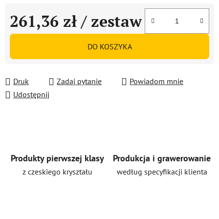
261,36 zł
/ zestaw
Cena jednostkowa:
DO KOSZYKA
Druk
Zadaj pytanie
Powiadom mnie
Udostępnij
Produkty pierwszej klasy
Produkcja i grawerowanie
z czeskiego kryształu
według specyfikacji klienta