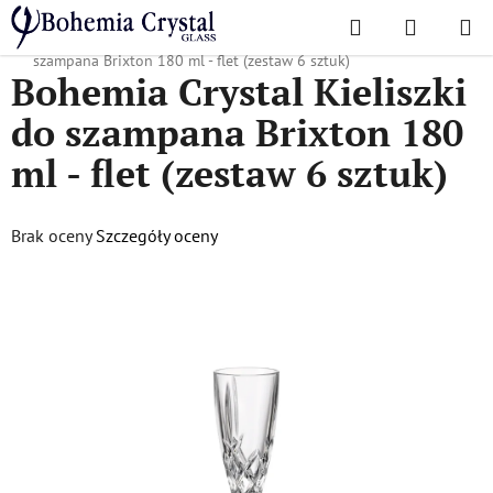
Przejść
Szukaj
KOSZYK
do
Home
/
Popularne kolekcje
/
Brixtona
/
Bohemia Crystal Kieliszki do
treści
szampana Brixton 180 ml - flet (zestaw 6 sztuk)
Bohemia Crystal Kieliszki
do szampana Brixton 180
ml - flet (zestaw 6 sztuk)
Średnia
Brak oceny
Szczegóły oceny
ocena
produktu
wynosi
0,0
na
5
gwiazdek.