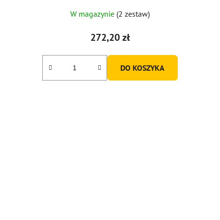
Średnia
W magazynie
(2 zestaw)
ocena
produktu
272,20 zł
wynosi
3,0
DO KOSZYKA
na
5
gwiazdek.