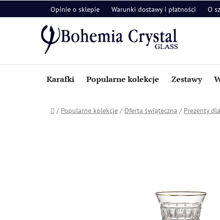
Przejść
Opinie o sklepie
Warunki dostawy i płatności
O s
do
treści
Karafki
Popularne kolekcje
Zestawy
W
Home
/
Popularne kolekcje
/
Oferta świąteczna
/
Prezenty dl