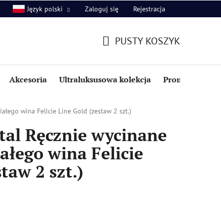
Zaloguj się
Rejestracja
Język polski
PUSTY KOSZYK
KOSZYK
Akcesoria
Ultraluksusowa kolekcja
Promocje i zniż
ałego wina Felicie Line Gold (zestaw 2 szt.)
tal Ręcznie wycinane
iałego wina Felicie
taw 2 szt.)