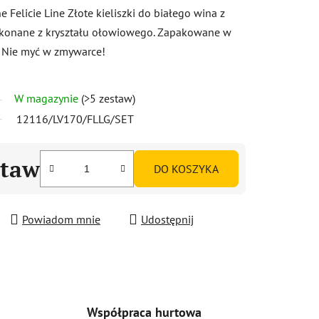
 Felicie Line Złote kieliszki do białego wina z
Wykonane z kryształu ołowiowego. Zapakowane w
 Nie myć w zmywarce!
W magazynie
(>5 zestaw)
12116/LV170/FLLG/SET
staw
DO KOSZYKA
Powiadom mnie
Udostępnij
Współpraca hurtowa