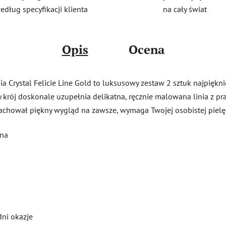
na cały świat
edług specyfikacji klienta
Opis
Ocena
 Crystal Felicie Line Gold to luksusowy zestaw 2 sztuk najpiękniej
ny krój doskonale uzupełnia delikatna, ręcznie malowana linia z p
achował piękny wygląd na zawsze, wymaga Twojej osobistej pielę
ina
dni okazje