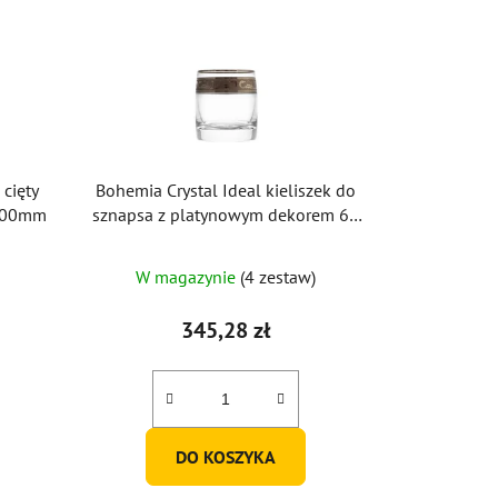
cięty
Bohemia Crystal Ideal kieliszek do
 300mm
sznapsa z platynowym dekorem 60
ml (zestaw 6 sztuk)
W magazynie
(4 zestaw)
345,28 zł
DO KOSZYKA