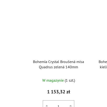
Bohemia Crystal Broušená mísa
Bohe
Quadrus zelená 140mm
kiel
W magazynie
(1 szt.)
1 153,32 zł