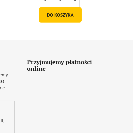
DO KOSZYKA
Przyjmujemy płatności
online
iemy
mat
 e-
il,