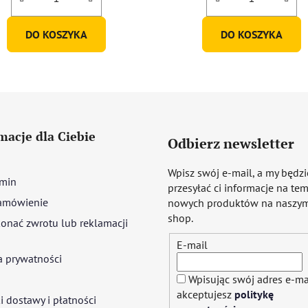
DO KOSZYKA
DO KOSZYKA
macje dla Ciebie
Odbierz newsletter
Wpisz swój e-mail, a my będz
min
przesyłać ci informacje na te
amówienie
nowych produktów na naszym
shop.
onać zwrotu lub reklamacji
E-mail
a prywatności
Wpisując swój adres e-ma
akceptujesz
politykę
 dostawy i płatności