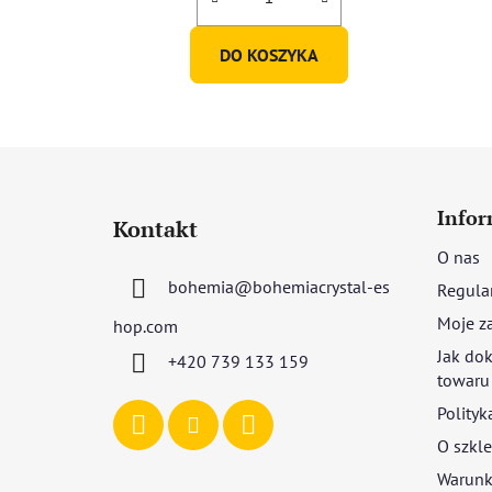
DO KOSZYKA
S
t
Infor
Kontakt
o
O nas
p
bohemia
@
bohemiacrystal-es
Regula
k
a
Moje z
hop.com
Jak dok
+420 739 133 159
towaru
Polityk
O szkle
Warunki