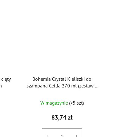
cięty
Bohemia Crystal Kieliszki do
m
szampana Cettia 270 ml (zestaw 6
szt.)
W magazynie
(>5 szt)
83,74 zł