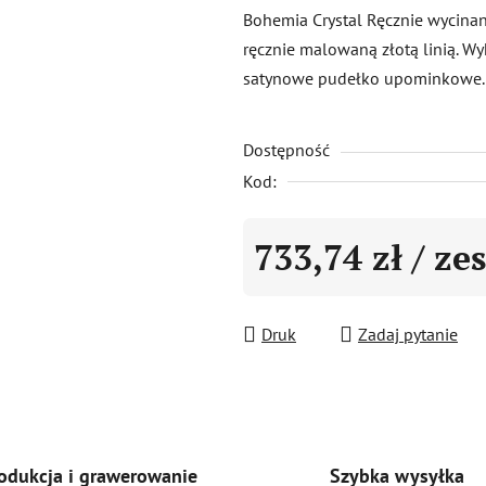
produktu
Bohemia Crystal Ręcznie wycinane
wynosi
ręcznie malowaną złotą linią. 
0,0
satynowe pudełko upominkowe.
na
5
Dostępność
gwiazdek.
Kod:
733,74 zł
/ ze
Cena jednostkowa:
Druk
Zadaj pytanie
Szybka wysyłka
odukcja i grawerowanie