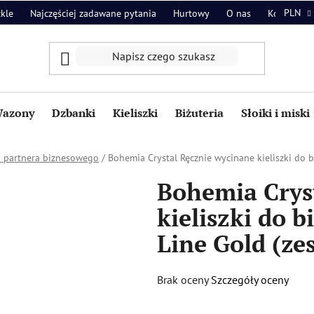
PLN
zkle
Najczęściej zadawane pytania
Hurtowy
O nas
Kontakt
azony
Dzbanki
Kieliszki
Biżuteria
Słoiki i miski
a partnera biznesowego
/
Bohemia Crystal Ręcznie wycinane kieliszki do bi
Bohemia Crys
kieliszki do b
Line Gold (zes
Średnia
Brak oceny
Szczegóły oceny
ocena