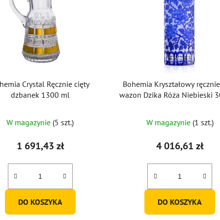
hemia Crystal Ręcznie cięty
Bohemia Kryształowy ręcznie 
dzbanek 1300 ml
wazon Dzika Róża Niebieski
W magazynie
(5 szt.)
W magazynie
(1 szt.)
1 691,43 zł
4 016,61 zł
DO KOSZYKA
DO KOSZYKA