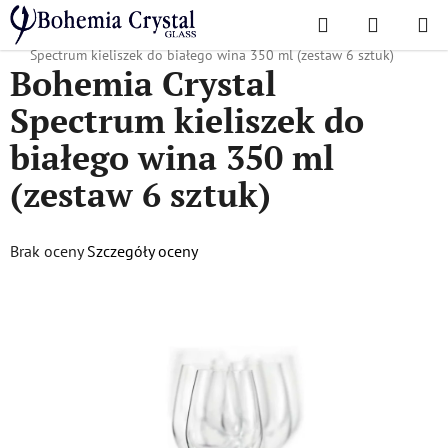
Przejść
Szukaj
KOSZYK
do
Home
/
Popularne kolekcje
/
Tęcza, Szalony, Wyspy
/
Bohemia Crystal
treści
Spectrum kieliszek do białego wina 350 ml (zestaw 6 sztuk)
Bohemia Crystal
Spectrum kieliszek do
białego wina 350 ml
(zestaw 6 sztuk)
Średnia
Brak oceny
Szczegóły oceny
ocena
produktu
wynosi
0,0
na
5
gwiazdek.