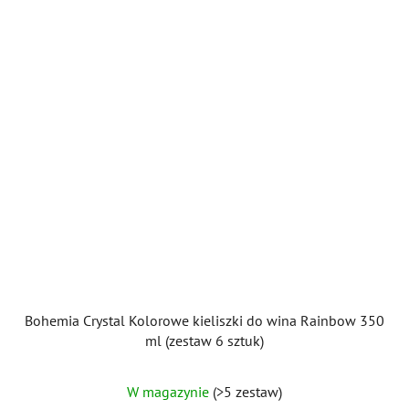
Bohemia Crystal Kolorowe kieliszki do wina Rainbow 350
ml (zestaw 6 sztuk)
Średnia
W magazynie
(>5 zestaw)
ocena