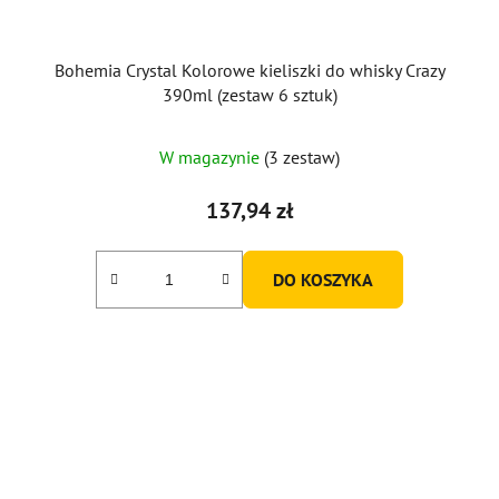
Bohemia Crystal Kolorowe kieliszki do whisky Crazy
390ml (zestaw 6 sztuk)
Średnia
W magazynie
(3 zestaw)
ocena
produktu
137,94 zł
wynosi
5,0
DO KOSZYKA
na
5
gwiazdek.