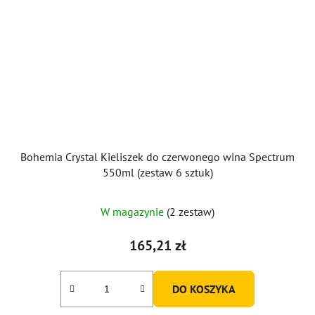
Bohemia Crystal Kieliszek do czerwonego wina Spectrum
550ml (zestaw 6 sztuk)
Średnia
W magazynie
(2 zestaw)
ocena
produktu
165,21 zł
wynosi
5,0
DO KOSZYKA
na
5