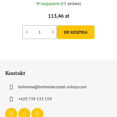
W magazynie
(>5 zestaw)
113,46 zł
DO KOSZYKA
S
t
Kontakt
o
p
bohemia
@
bohemiacrystal-eshop.com
k
a
+420 739 133 159