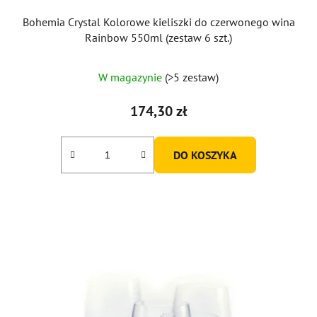
Bohemia Crystal Kolorowe kieliszki do czerwonego wina
Rainbow 550ml (zestaw 6 szt.)
Średnia
W magazynie
(>5 zestaw)
ocena
produktu
174,30 zł
wynosi
4,7
DO KOSZYKA
na
5
gwiazdek.