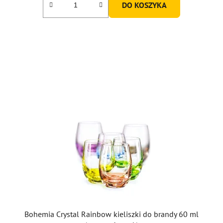
DO KOSZYKA
na
5
gwiazdek.
Bohemia Crystal Rainbow kieliszki do brandy 60 ml