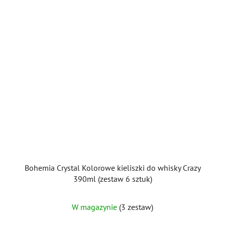
Bohemia Crystal Kolorowe kieliszki do whisky Crazy
390ml (zestaw 6 sztuk)
Średnia
W magazynie
(3 zestaw)
ocena