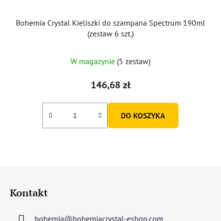
Bohemia Crystal Kieliszki do szampana Spectrum 190ml
(zestaw 6 szt.)
W magazynie
(5 zestaw)
146,68 zł
DO KOSZYKA
S
t
Kontakt
o
p
bohemia
@
bohemiacrystal-eshop.com