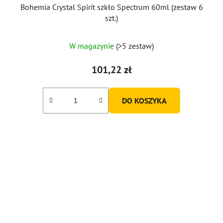
Bohemia Crystal Spirit szkło Spectrum 60ml (zestaw 6
szt.)
Średnia
W magazynie
(>5 zestaw)
ocena
produktu
101,22 zł
wynosi
5,0
DO KOSZYKA
na
5
gwiazdek.