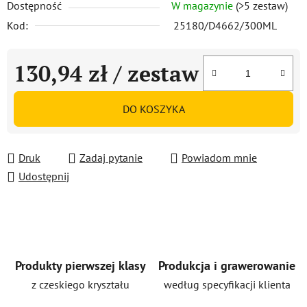
Dostępność
W magazynie
(>5 zestaw)
Kod:
25180/D4662/300ML
130,94 zł
/ zestaw
Cena jednostkowa:
DO KOSZYKA
Druk
Zadaj pytanie
Powiadom mnie
Udostępnij
Produkty pierwszej klasy
Produkcja i grawerowanie
z czeskiego kryształu
według specyfikacji klienta