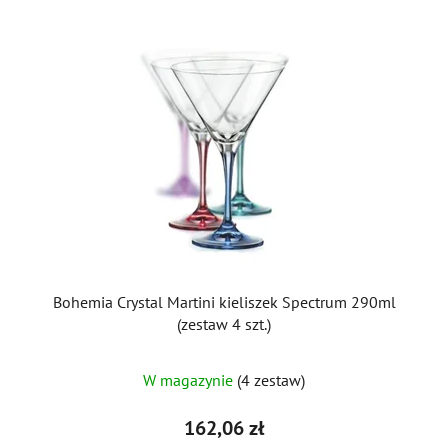
Bohemia Crystal Martini kieliszek Spectrum 290ml
(zestaw 4 szt.)
Średnia
W magazynie
(4 zestaw)
ocena
produktu
162,06 zł
wynosi