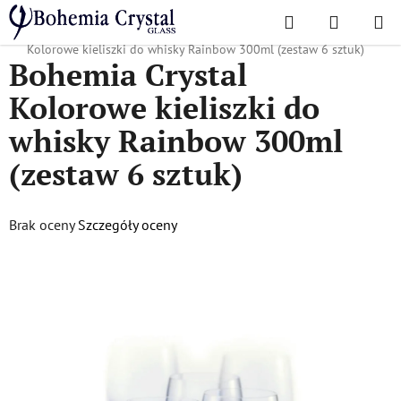
Przejść
Szukaj
KOSZYK
do
Home
/
Popularne kolekcje
/
Tęcza, Szalony, Wyspy
/
Bohemia Crystal
treści
Kolorowe kieliszki do whisky Rainbow 300ml (zestaw 6 sztuk)
Bohemia Crystal
Kolorowe kieliszki do
whisky Rainbow 300ml
(zestaw 6 sztuk)
Średnia
Brak oceny
Szczegóły oceny
ocena
produktu
wynosi
0,0
na
5
gwiazdek.