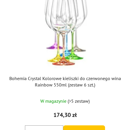
Bohemia Crystal Kolorowe kieliszki do czerwonego wina
Rainbow 550ml (zestaw 6 szt.)
Średnia
W magazynie
(>5 zestaw)
ocena
produktu
174,30 zł
wynosi
4,7