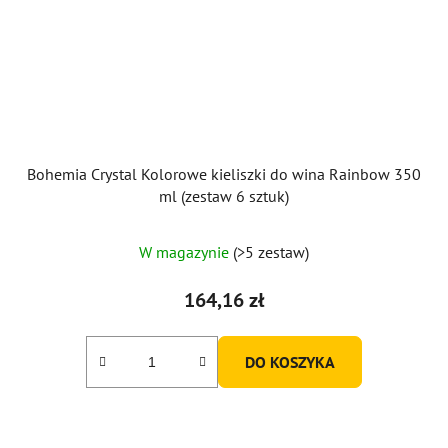
Bohemia Crystal Kolorowe kieliszki do wina Rainbow 350
ml (zestaw 6 sztuk)
Średnia
W magazynie
(>5 zestaw)
ocena
produktu
164,16 zł
wynosi
5,0
DO KOSZYKA
na
5
gwiazdek.