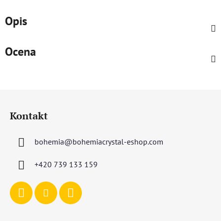
Opis
Ocena
S
t
Kontakt
o
p
bohemia
@
bohemiacrystal-eshop.com
k
a
+420 739 133 159