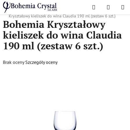
Przejść
Szukaj
KOSZYK
do
Home
/
Popularne kolekcje
/
Dla firm i agencji reklamowych
/
Bohemia
treści
Kryształowy kieliszek do wina Claudia 190 ml (zestaw 6 szt.)
Bohemia Kryształowy
kieliszek do wina Claudia
190 ml (zestaw 6 szt.)
Średnia
Brak oceny
Szczegóły oceny
ocena
produktu
wynosi
0,0
na
5
gwiazdek.