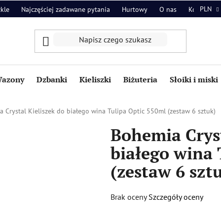
PLN
zkle
Najczęściej zadawane pytania
Hurtowy
O nas
Kontakt
azony
Dzbanki
Kieliszki
Biżuteria
Słoiki i miski
 Crystal Kieliszek do białego wina Tulipa Optic 550ml (zestaw 6 sztuk)
Bohemia Cryst
białego wina 
(zestaw 6 szt
Średnia
Brak oceny
Szczegóły oceny
ocena