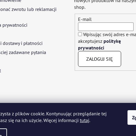
nowych produktów na naszym
shop.
onać zwrotu lub reklamacji
E-mail
a prywatności
Wpisując swój adres e-ma
akceptujesz
politykę
 dostawy i płatności
prywatności
ciej zadawane pytania
ZALOGUJ SIĘ
t
rzysta z plików cookie. Kontynuując przeglądanie tej
yar
Język polski
Română
Italiano
Español
Français
Portuguê
Z
asz się na ich użycie. Więcej informacji
tutaj
.
Nederlands
Українська
Ελληνικά
Svenska
Dansk
a