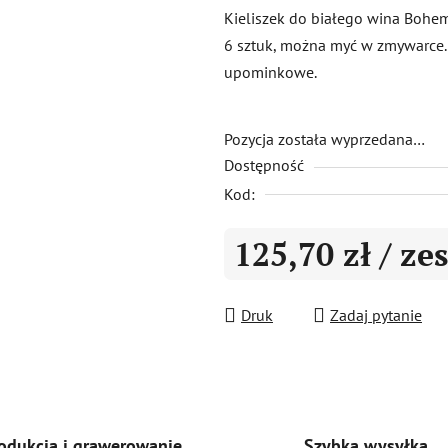
produktu
Kieliszek do białego wina Bohem
wynosi
6 sztuk, można myć w zmywarce.
0,0
upominkowe.
na
5
gwiazdek.
Pozycja została wyprzedana…
Dostępność
Kod:
125,70 zł
/ ze
Cena jednostkowa:
Druk
Zadaj pytanie
Szybka wysyłka
odukcja i grawerowanie