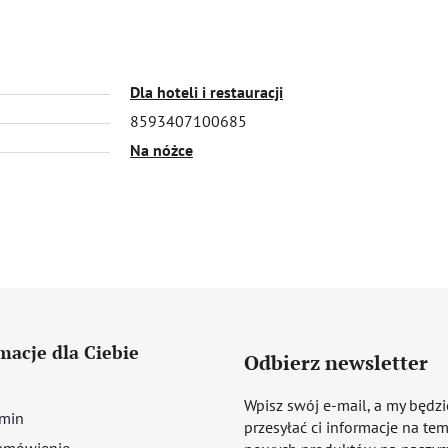
Dla hoteli i restauracji
8593407100685
Na nóżce
macje dla Ciebie
Odbierz newsletter
Wpisz swój e-mail, a my będz
min
przesyłać ci informacje na te
amówienie