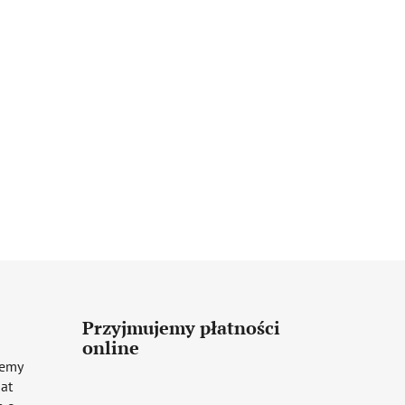
Przyjmujemy płatności
online
iemy
mat