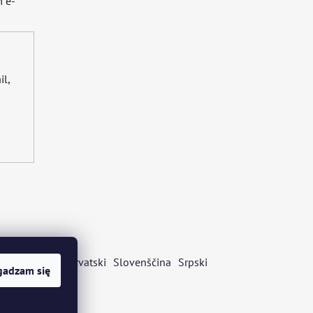
 e-
il,
s
Български
Hrvatski
Slovenščina
Srpski
gadzam się