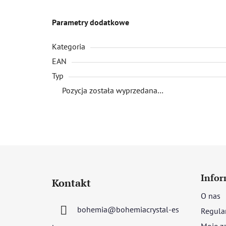
Parametry dodatkowe
Kategoria
EAN
Typ
Pozycja została wyprzedana…
S
t
Infor
Kontakt
o
O nas
p
bohemia
@
bohemiacrystal-es
Regula
k
Moje z