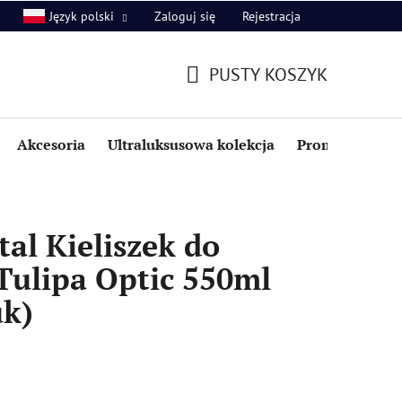
Zaloguj się
Rejestracja
Język polski
PUSTY KOSZYK
KOSZYK
Akcesoria
Ultraluksusowa kolekcja
Promocje i zniż
al Kieliszek do
Tulipa Optic 550ml
uk)