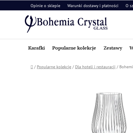
Przejść
Opinie o sklepie
Warunki dostawy i płatności
O s
do
treści
Karafki
Popularne kolekcje
Zestawy
W
Home
/
Popularne kolekcje
/
Dla hoteli i restauracji
/
Bohemia