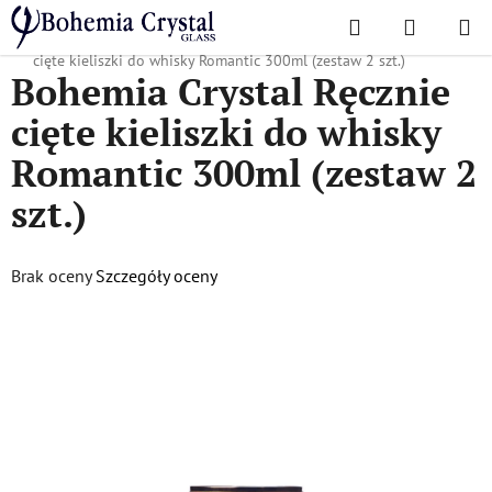
Przejść
Szukaj
KOSZYK
do
Home
/
Popularne kolekcje
/
Romantyczny
/
Bohemia Crystal Ręcznie
treści
cięte kieliszki do whisky Romantic 300ml (zestaw 2 szt.)
Bohemia Crystal Ręcznie
cięte kieliszki do whisky
Romantic 300ml (zestaw 2
szt.)
Średnia
Brak oceny
Szczegóły oceny
ocena
produktu
wynosi
0,0
na
5
gwiazdek.