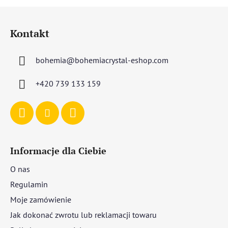
S
t
Kontakt
o
p
bohemia
@
bohemiacrystal-eshop.com
k
a
+420 739 133 159
Informacje dla Ciebie
O nas
Regulamin
Moje zamówienie
Jak dokonać zwrotu lub reklamacji towaru