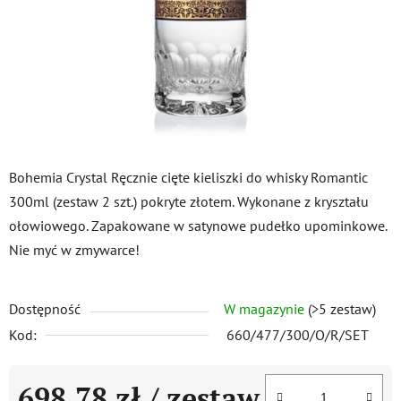
Bohemia Crystal Ręcznie cięte kieliszki do whisky Romantic
300ml (zestaw 2 szt.) pokryte złotem. Wykonane z kryształu
ołowiowego. Zapakowane w satynowe pudełko upominkowe.
Nie myć w zmywarce!
Dostępność
W magazynie
(>5 zestaw)
Kod:
660/477/300/O/R/SET
698,78 zł
/ zestaw