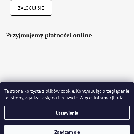
ZALOGUJ SIĘ
Przyjmujemy płatności online
Čeština
Slovenčina
English
Deutsch
Magyar
Ta strona korzysta z plików cookie. Kontynuując przeglądanie
Język polski
Română
Italiano
Español
Français
tej strony, zgadzasz się na ich użycie. Więcej informacji
tutaj
.
Português
Български
Hrvatski
Slovenščina
Srpski
Nederlands
Українська
Ελληνικά
Svenska
Dansk
Ustawienia
Opracował Shoptet
Zgadzam się
Copyright 2026
Bohemia Crystal Glass
. Wszystkie prawa