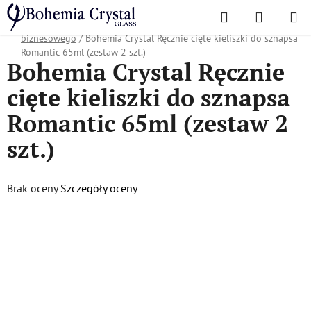
Przejść
Szukaj
KOSZYK
do
Home
/
Popularne kolekcje
/
Oferta świąteczna
/
Prezenty dla partnera
treści
biznesowego
/
Bohemia Crystal Ręcznie cięte kieliszki do sznapsa
Romantic 65ml (zestaw 2 szt.)
Bohemia Crystal Ręcznie
cięte kieliszki do sznapsa
Romantic 65ml (zestaw 2
szt.)
Średnia
Brak oceny
Szczegóły oceny
ocena
produktu
wynosi
0,0
na
5