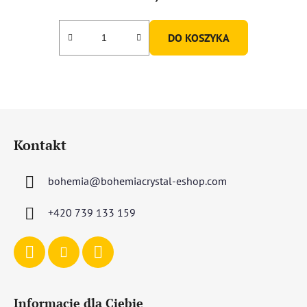
DO KOSZYKA
S
t
Kontakt
o
p
bohemia
@
bohemiacrystal-eshop.com
k
a
+420 739 133 159
Informacje dla Ciebie