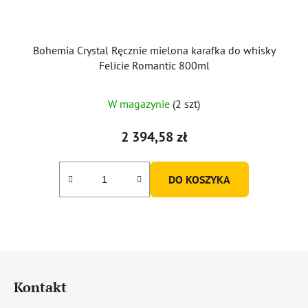
Bohemia Crystal Ręcznie mielona karafka do whisky
Felicie Romantic 800ml
W magazynie
(2 szt)
2 394,58 zł
DO KOSZYKA
S
t
Kontakt
o