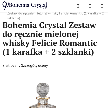
Przejść
Szukaj
KOSZYK
do
Home
/
Popularne kolekcje
/
Felicja Romantyczna
/
Bohemia Crystal
treści
Zestaw do ręcznie mielonej whisky Felicie Romantic (1 karafka + 2
szklanki)
Bohemia Crystal Zestaw
do ręcznie mielonej
whisky Felicie Romantic
(1 karafka + 2 szklanki)
Średnia
Brak oceny
Szczegóły oceny
ocena
produktu
wynosi
0,0
na
5