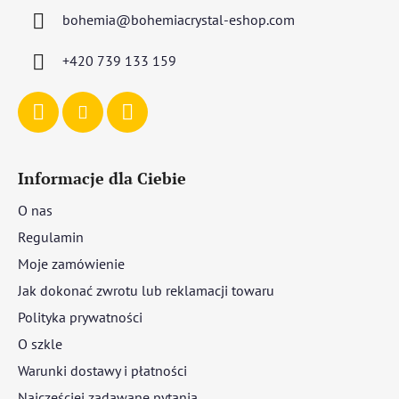
p
bohemia
@
bohemiacrystal-eshop.com
k
a
+420 739 133 159
Informacje dla Ciebie
O nas
Regulamin
Moje zamówienie
Jak dokonać zwrotu lub reklamacji towaru
Polityka prywatności
O szkle
Warunki dostawy i płatności
Najczęściej zadawane pytania