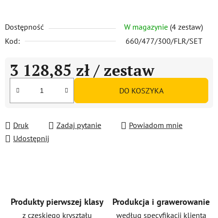
Dostępność
W magazynie
(4 zestaw)
Kod:
660/477/300/FLR/SET
3 128,85 zł
/ zestaw
Cena jednostkowa:
DO KOSZYKA
Druk
Zadaj pytanie
Powiadom mnie
Udostępnij
Produkty pierwszej klasy
Produkcja i grawerowanie
z czeskiego kryształu
według specyfikacji klienta