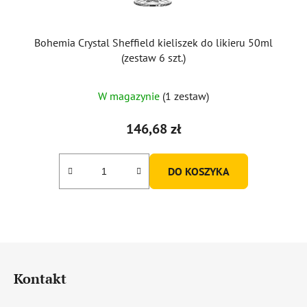
Bohemia Crystal Sheffield kieliszek do likieru 50ml
(zestaw 6 szt.)
W magazynie
(1 zestaw)
146,68 zł
DO KOSZYKA
S
t
Kontakt
o
p