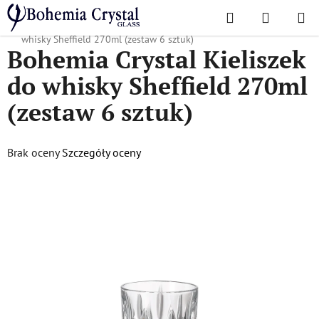
Przejść
Szukaj
KOSZYK
do
Home
/
Popularne kolekcje
/
Sheffielda
/
Bohemia Crystal Kieliszek do
treści
whisky Sheffield 270ml (zestaw 6 sztuk)
Bohemia Crystal Kieliszek
do whisky Sheffield 270ml
(zestaw 6 sztuk)
Średnia
Brak oceny
Szczegóły oceny
ocena
produktu
wynosi
0,0
na
5
gwiazdek.