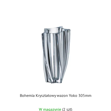
gwiazdek.
Bohemia Kryształowy wazon Yoko 305mm
Średnia
W magazynie
(2 szt)