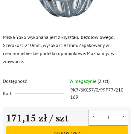
Miska Yoko wykonana jest z
kryształu bezołowiowego
.
Szerokość 210mm, wysokość 91mm. Zapakowany w
ciemnoniebieskie pudełko upominkowe. Można myć w
zmywarce.
Dostępność
W magazynie
(2 szt)
9K7/6KC37/0/99P77/210-
Kod:
169
171,15 zł
/ szt
Cena jednostkowa:
DO KOSZYKA