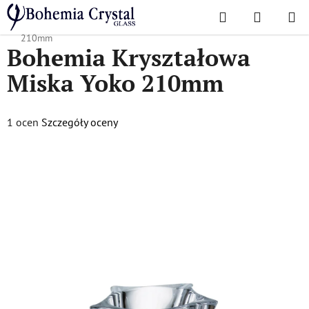
Przejść
Szukaj
KOSZYK
do
Home
/
Popularne kolekcje
/
Yoko
/
Bohemia Kryształowa Miska Yoko
treści
210mm
Bohemia Kryształowa
Miska Yoko 210mm
Średnia
1 ocen
Szczegóły oceny
ocena
produktu
wynosi
5,0
na
5
gwiazdek.