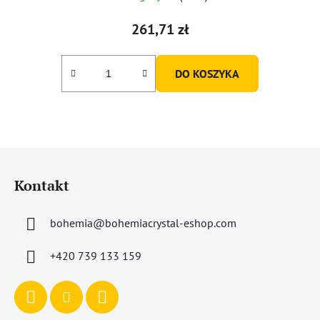
ocena
produktu
261,71 zł
wynosi
5,0
DO KOSZYKA
na
5
gwiazdek.
S
t
Kontakt
o
p
bohemia
@
bohemiacrystal-eshop.com
k
a
+420 739 133 159