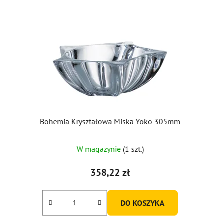
Bohemia Kryształowa Miska Yoko 305mm
Średnia
W magazynie
(1 szt.)
ocena
produktu
358,22 zł
wynosi
5,0
DO KOSZYKA
na
5