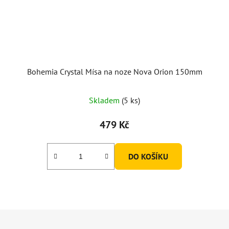
Bohemia Crystal Mísa na noze Nova Orion 150mm
Skladem
(5 ks)
479 Kč
DO KOŠÍKU
Z
á