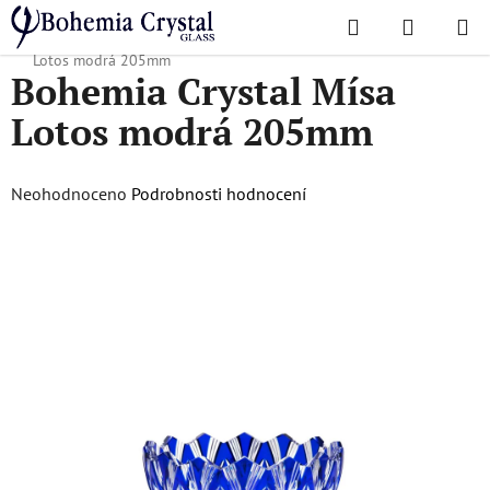
Přejít
Hledat
NÁKUPN
na
Domů
/
Oblíbené kolekce
/
Kompletní nabídka
/
Bohemia Crystal Mísa
KOŠÍK
obsah
Lotos modrá 205mm
Bohemia Crystal Mísa
Lotos modrá 205mm
Průměrné
Neohodnoceno
Podrobnosti hodnocení
hodnocení
produktu
je
0,0
z
5
hvězdiček.