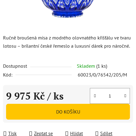
Ručně broušená mísa z modrého olovnatého křišťálu ve tvaru
lotosu – brilantní české řemeslo a luxusní dárek pro náročné.
Dostupnost
Skladem
(1 ks)
Kód:
60023/0/76542/205/M
9 975 Kč
/ ks
Měrná cena:
DO KOŠÍKU
Tisk
Zeptat se
Hlídat
Sdílet