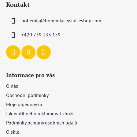
Kontakt
p
a
bohemia
@
bohemiacrystal-eshop.com
t
í
+420 739 133 159
Informace pro vás
O nás
Obchodní podmínky
Moje objednávka
Jak vrátit nebo reklamovat zboží
Podmínky ochrany osobních údajů
O skle