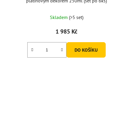
platinovým dekorem 250ml (set po 6ks)
Skladem
(>5 set)
1 985 Kč
DO KOŠÍKU