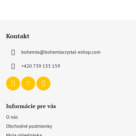
Z
á
Kontakt
p
ä
bohemia
@
bohemiacrystal-eshop.com
t
i
+420 739 133 159
e
Informácie pre vás
O nás
Obchodné podmienky
Moja objednávka