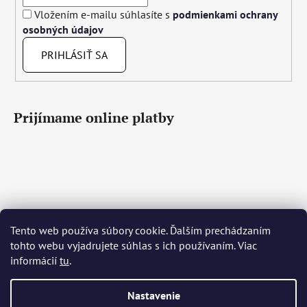
Vložením e-mailu súhlasíte s
podmienkami ochrany
osobných údajov
PRIHLÁSIŤ SA
Prijímame online platby
Čeština
Slovenčina
English
Deutsch
Magyar
Tento web používa súbory cookie. Ďalším prechádzaním
Język polski
Română
Italiano
Español
Français
tohto webu vyjadrujete súhlas s ich používaním. Viac
Português
Български
Hrvatski
Slovenščina
Srpski
informácií
tu
.
Nederlands
Українська
Ελληνικά
Svenska
Dansk
Nastavenie