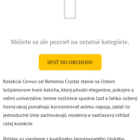
Môžete sa ale pozrieť na ostatné kategórie.
SPÄŤ DO OBCHODU
Kolekcia Corvus od Bohemia Crystal stavia na čistom
tulipánovom tvare kalicha, ktorý pôsobí elegantne, pokojne a
veľmi univerzálne. Jemne rozšírená spodná časť a ľahko zúžený
horný okraj pomáhajú koncentrovať arómu nápoja, zatiaľ čo
jednoduché línie zachovávajú moderný a nadčasový vzhľad
celej kolekcie.
Poháre sú vyrobené z kvalitného bezolovnatého českého