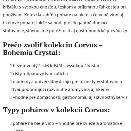
krištáľu s vysokou čírosťou, leskom a príjemnou ľahkosťou pri
používaní. Kolekcia zahŕňa poháre na biele a červené víno aj
likérové poháre, takže sa hodí pre elegantné domáce
stolovanie, slávnostné príležitosti aj gastronomické prevádzky.
Prečo zvoliť kolekciu Corvus –
Bohemia Crystal:
bezolovnatý český krištáľ s vysokou čírosťou
čistý tulipánový tvar kalicha
moderný a univerzálny dizajn pre rôzne typy stolovania
tvar podporujúci rozvinutie arómy vína aj likérov
vhodné pre domácnosti, gastronómiu aj slávnostný servis
Typy pohárov v kolekcii Corvus:
poháre na biele víno – vhodné pre svieže a aromatické