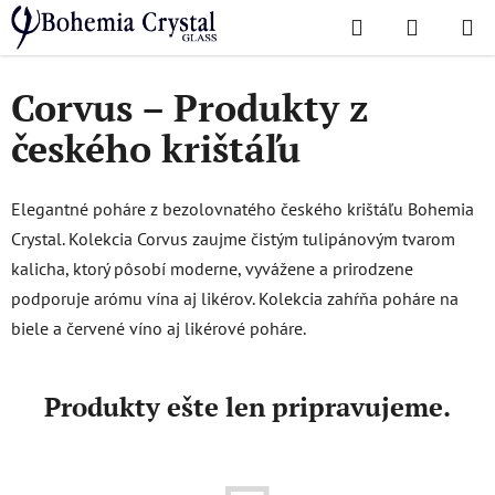
Prejsť
Hľadať
NÁKUP
na
Domov
/
Obľúbené kolekcie
/
Corvus – Produkty z českého krištáľu
KOŠÍK
obsah
Corvus – Produkty z
českého krištáľu
Elegantné poháre z bezolovnatého českého krištáľu Bohemia
Crystal. Kolekcia Corvus zaujme čistým tulipánovým tvarom
kalicha, ktorý pôsobí moderne, vyvážene a prirodzene
podporuje arómu vína aj likérov. Kolekcia zahŕňa poháre na
biele a červené víno aj likérové poháre.
Produkty ešte len pripravujeme.