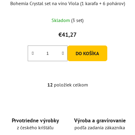
Bohemia Crystal set na víno Viola (1 karafa + 6 pohárov)
Skladom
(3 set)
€41,27
DO KOŠÍKA
12
položiek celkom
O
v
l
á
d
a
Prvotriedne výrobky
Výroba a gravírovanie
c
z českého krištáľu
podľa zadania zákazníka
i