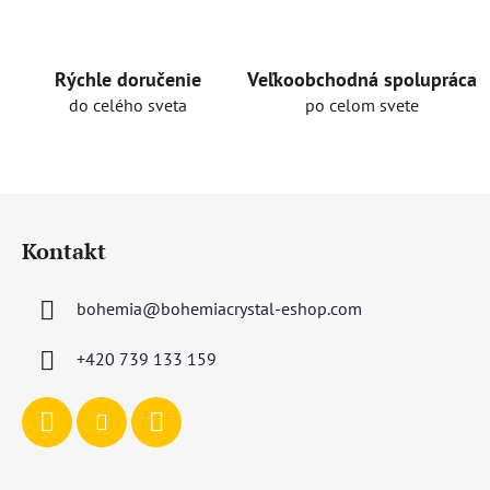
e
p
r
Rýchle doručenie
Veľkoobchodná spolupráca
v
do celého sveta
po celom svete
k
y
v
ý
Z
p
á
i
Kontakt
p
s
u
ä
bohemia
@
bohemiacrystal-eshop.com
t
i
+420 739 133 159
e