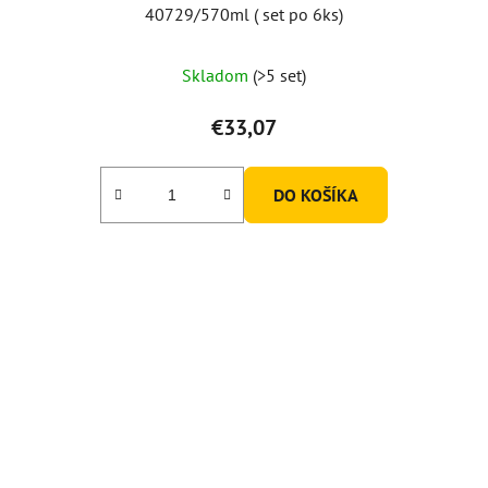
40729/570ml ( set po 6ks)
Skladom
(>5 set)
€33,07
DO KOŠÍKA