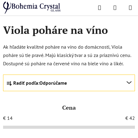
Prejsť
Hľadať
NÁKUP
na
Domov
/
Obľúbené kolekcie
/
Viola
KOŠÍK
obsah
Viola poháre na víno
Ak hľadáte kvalitné poháre na víno do domácnosti, Viola
poháre sú tie pravé. Majú klasický tvar a sú za priaznivú cenu.
Dostupné sú poháre na červené víno na biele víno a likér.
R
Radiť podľa:
Odporúčame
a
d
e
Cena
n
i
€
14
€
42
e
p