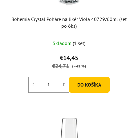
k
t
o
Bohemia Crystal Poháre na likér Viola 40729/60ml (set
v
po 6ks)
Skladom
(1 set)
€14,45
€24,71
(–41 %)
DO KOŠÍKA