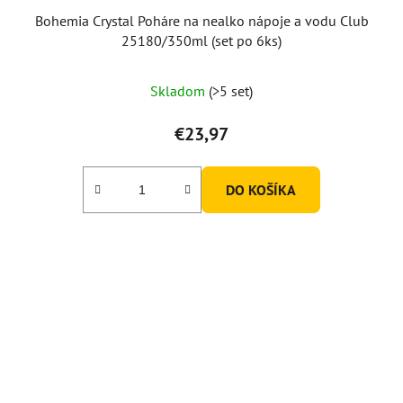
Bohemia Crystal Poháre na nealko nápoje a vodu Club
25180/350ml (set po 6ks)
Priemerné
Skladom
(>5 set)
hodnotenie
produktu
€23,97
je
5,0
DO KOŠÍKA
z
5
hviezdičiek.