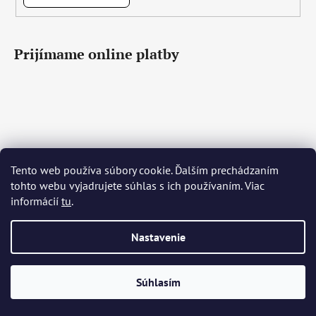
Prijímame online platby
Tento web používa súbory cookie. Ďalším prechádzaním
Čeština
Slovenčina
English
Deutsch
Magyar
tohto webu vyjadrujete súhlas s ich používaním. Viac
Język polski
Română
Italiano
Español
Français
informácií
tu
.
Português
Български
Hrvatski
Slovenščina
Srpski
Nederlands
Українська
Ελληνικά
Svenska
Dansk
Nastavenie
Vytvoril Shoptet
Súhlasím
Copyright 2026
Bohemia Crystal Glass
. Všetky práva
vyhradené.