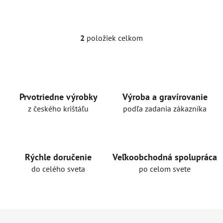
2
položiek celkom
O
v
l
á
d
a
Prvotriedne výrobky
Výroba a gravírovanie
c
z českého krištáľu
podľa zadania zákazníka
i
e
p
r
Rýchle doručenie
Veľkoobchodná spolupráca
v
do celého sveta
po celom svete
k
y
v
ý
Z
p