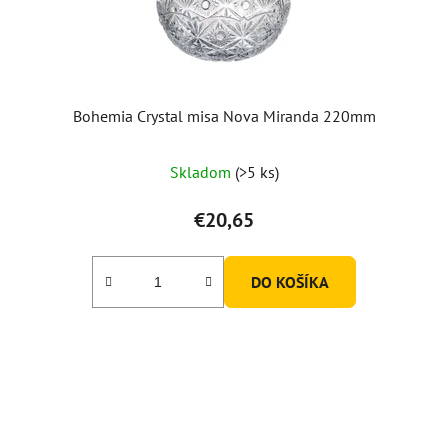
d
u
k
t
o
Bohemia Crystal misa Nova Miranda 220mm
v
Skladom
(>5 ks)
€20,65
DO KOŠÍKA