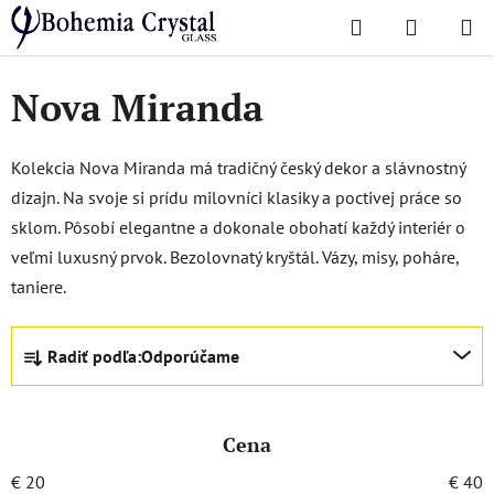
Prejsť
Hľadať
NÁKUP
na
Domov
/
Obľúbené kolekcie
/
Nova Miranda
KOŠÍK
obsah
Nova Miranda
Kolekcia Nova Miranda má tradičný český dekor a slávnostný
dizajn. Na svoje si prídu milovníci klasiky a poctivej práce so
sklom. Pôsobí elegantne a dokonale obohatí každý interiér o
veľmi luxusný prvok. Bezolovnatý kryštál. Vázy, misy, poháre,
taniere.
R
Radiť podľa:
Odporúčame
a
d
e
Cena
n
i
€
20
€
40