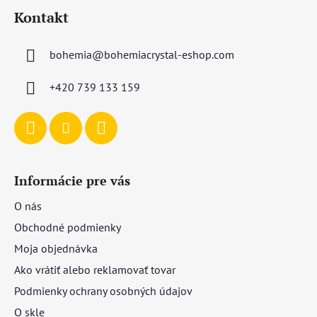
á
i
Kontakt
p
s
u
ä
bohemia
@
bohemiacrystal-eshop.com
t
i
+420 739 133 159
e
Informácie pre vás
O nás
Obchodné podmienky
Moja objednávka
Ako vrátiť alebo reklamovať tovar
Podmienky ochrany osobných údajov
O skle