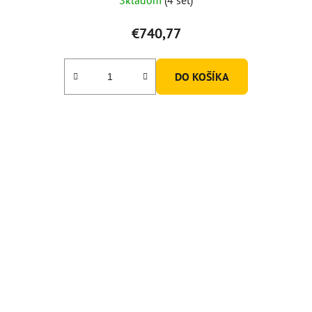
Skladom
(4 set)
€740,77
DO KOŠÍKA