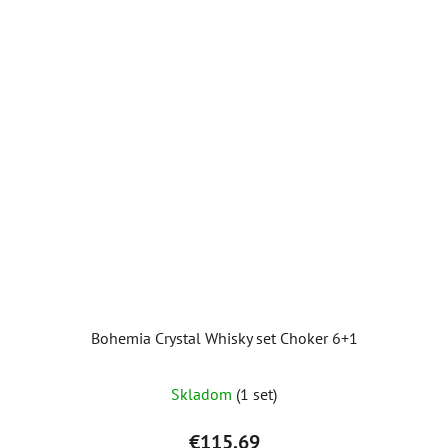
Bohemia Crystal Whisky set Choker 6+1
Priemerné
Skladom
(1 set)
hodnotenie
produktu
€115,69