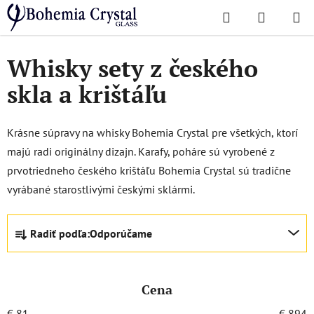
Prejsť
Hľadať
NÁKUP
na
Domov
/
Sety
/
Whisky sety
KOŠÍK
obsah
Whisky sety z českého
skla a krištáľu
Krásne súpravy na whisky Bohemia Crystal pre všetkých, ktorí
majú radi originálny dizajn. Karafy, poháre sú vyrobené z
prvotriedneho českého krištáľu Bohemia Crystal sú tradične
vyrábané starostlivými českými sklármi.
R
Radiť podľa:
Odporúčame
a
d
e
Cena
n
i
€
81
€
894