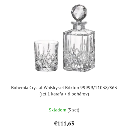
ý
p
i
s
p
r
o
d
u
k
t
o
Bohemia Crystal Whisky set Brixton 99999/11038/863
v
(set 1 karafa + 6 pohárov)
Skladom
(3 set)
€111,63