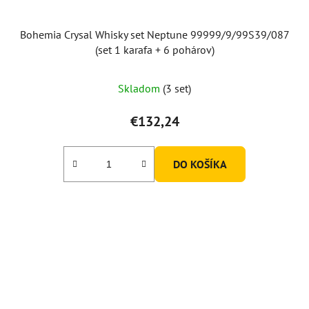
Bohemia Crysal Whisky set Neptune 99999/9/99S39/087
(set 1 karafa + 6 pohárov)
Skladom
(3 set)
€132,24
DO KOŠÍKA