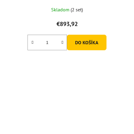
Priemerné
Skladom
(2 set)
hodnotenie
produktu
€893,92
je
5,0
DO KOŠÍKA
z
5
hviezdičiek.