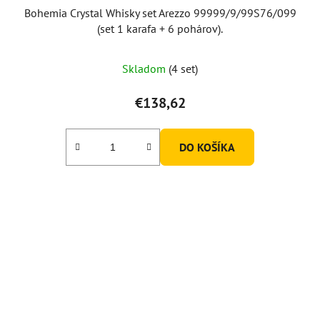
Bohemia Crystal Whisky set Arezzo 99999/9/99S76/099
(set 1 karafa + 6 pohárov).
Skladom
(4 set)
€138,62
DO KOŠÍKA