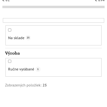
e
p
r
o
d
u
Na sklade
25
k
t
Výroba
o
v
Ručne vyrábané
1
Zobrazených položiek:
25
V