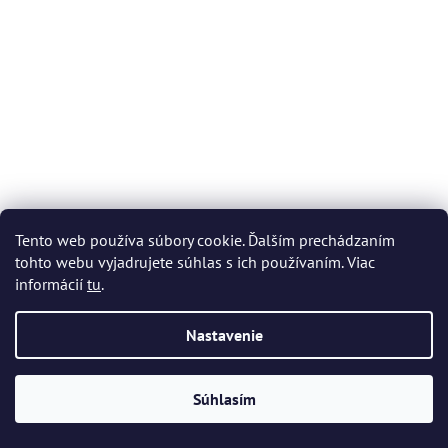
Tento web používa súbory cookie. Ďalším prechádzaním
tohto webu vyjadrujete súhlas s ich používaním. Viac
informácií
tu
.
Bohemia Crystal Timesquare poháre 40 ml (sada 6 ks)
Nastavenie
Skladom
(>5 set)
€31,83
Súhlasím