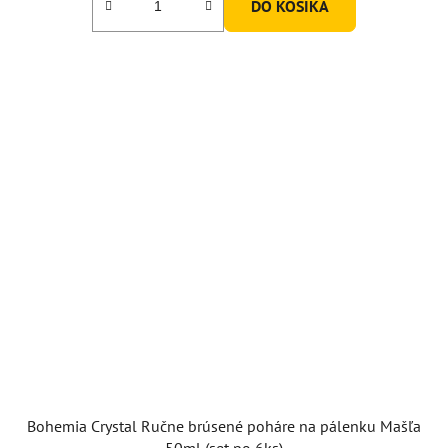
DO KOŠÍKA
Bohemia Crystal Ručne brúsené poháre na pálenku Mašľa
50ml (set po 6ks)