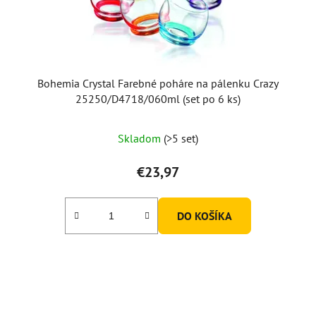
d
u
k
t
o
Bohemia Crystal Farebné poháre na pálenku Crazy
v
25250/D4718/060ml (set po 6 ks)
Skladom
(>5 set)
€23,97
DO KOŠÍKA