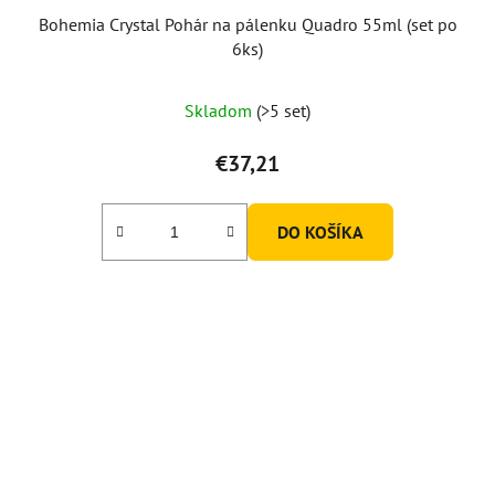
Bohemia Crystal Pohár na pálenku Quadro 55ml (set po
6ks)
Priemerné
Skladom
(>5 set)
hodnotenie
produktu
€37,21
je
5,0
DO KOŠÍKA
z
5
hviezdičiek.