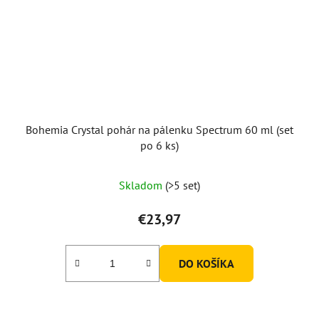
Bohemia Crystal pohár na pálenku Spectrum 60 ml (set
po 6 ks)
Priemerné
Skladom
(>5 set)
hodnotenie
produktu
€23,97
je
5,0
DO KOŠÍKA
z
5
hviezdičiek.