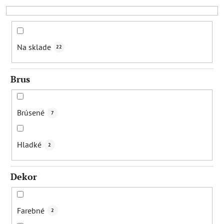
r
o
d
u
Na sklade
22
k
t
Brus
o
v
Brúsené
7
Hladké
2
Dekor
Farebné
2