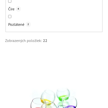
Číre
4
Pozlátené
2
Zobrazených položiek:
22
V
ý
p
i
s
p
r
o