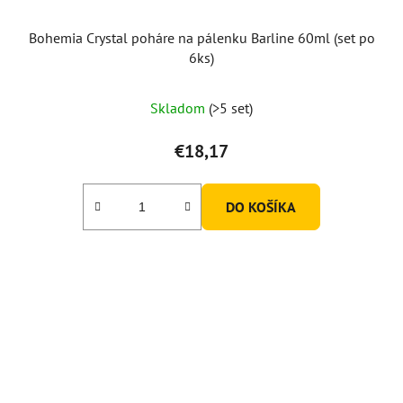
Bohemia Crystal poháre na pálenku Barline 60ml (set po
6ks)
Skladom
(>5 set)
€18,17
DO KOŠÍKA