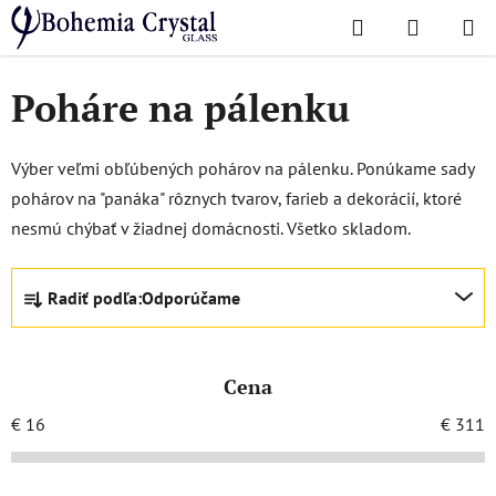
Prejsť
Hľadať
NÁKUP
na
Domov
/
Poháre
/
Poháre na pálenku
KOŠÍK
obsah
Poháre na pálenku
Výber veľmi obľúbených pohárov na pálenku. Ponúkame sady
pohárov na "panáka" rôznych tvarov, farieb a dekorácií, ktoré
nesmú chýbať v žiadnej domácnosti. Všetko skladom.
R
Radiť podľa:
Odporúčame
a
d
e
Cena
n
i
€
16
€
311
e
p