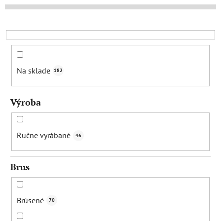
e
p
r
o
d
u
Na sklade
182
k
t
Výroba
o
v
Ručne vyrábané
46
Brus
Brúsené
70