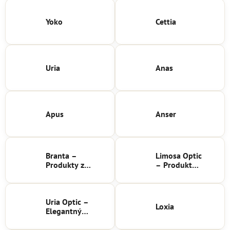
Yoko
Cettia
Uria
Anas
Apus
Anser
Branta –
Limosa Optic
Produkty z
– Produkty z
českého
českého
krištáľu
krištáľu
Uria Optic –
Loxia
Elegantný
český krištáľ