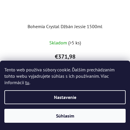
Bohemia Crystal Džbán Jessie 1500ml
Skladom
(>5 ks)
€371,98
Tento web používa súbory cookie. Ďalším prechádzaním
DO KOŠÍKA
tohto webu vyjadrujete súhlas s ich používaním. Viac
informácií
tu
.
Nastavenie
Súhlasím