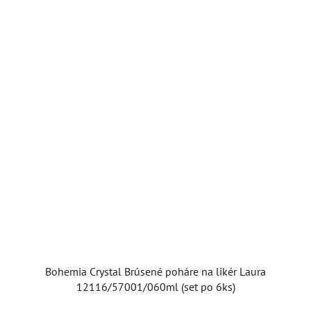
5
hviezdičiek.
Bohemia Crystal Brúsené poháre na likér Laura
12116/57001/060ml (set po 6ks)