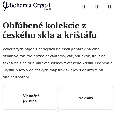
Prejsť
Hľadať
NÁKUP
na
Domov
/
Obľúbené kolekcie
KOŠÍK
obsah
Obľúbené kolekcie z
českého skla a krištáľu
Výber z tých najobľúbenejších kolekcií pohárov na víno,
džbánov, mís, trojnožky, dekantérov, váz, odlievok, fláut na
sekt a ďalších originálnych kúskov z českého krištáľu Bohemia
Crystal. Všetko od českých majstrov sklárov s dôrazom na
tradičnú výrobu.
Vianočná
Novinky
ponuka