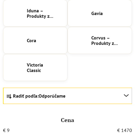
Iduna –
Gavia
Produkty z
českého
krištáľu
Corvus –
Cora
Produkty z
českého
krištáľu
Victoria
Classic
R
Radiť podľa:
Odporúčame
a
d
e
Cena
n
i
€
9
€
1470