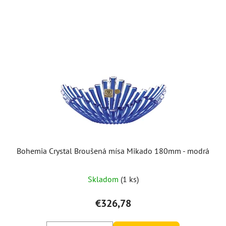
ý
p
i
s
p
r
o
d
u
k
t
o
Bohemia Crystal Broušená mísa Mikado 180mm - modrá
v
Skladom
(1 ks)
€326,78