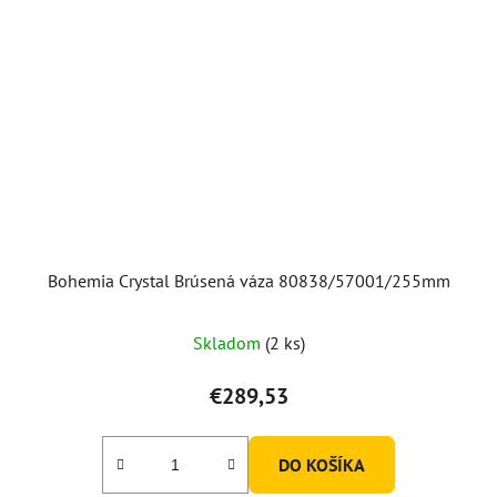
Bohemia Crystal Brúsená váza 80838/57001/255mm
Priemerné
Skladom
(2 ks)
hodnotenie
produktu
€289,53
je
5,0
DO KOŠÍKA
z