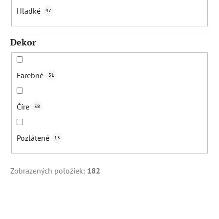
Hladké
47
Dekor
Farebné
51
Číre
58
Pozlátené
15
Zobrazených položiek:
182
V