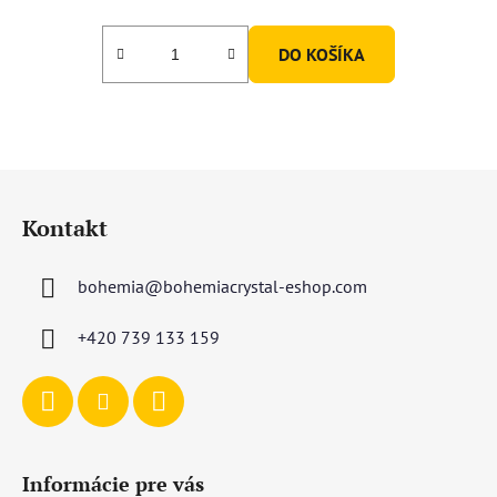
DO KOŠÍKA
Z
á
Kontakt
p
ä
bohemia
@
bohemiacrystal-eshop.com
t
i
+420 739 133 159
e
Informácie pre vás