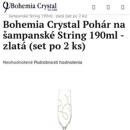
Prejsť
Hľadať
NÁKUP
na
Domov
/
Obľúbené kolekcie
/
String
/
Bohemia Crystal Pohár na
KOŠÍK
obsah
šampanské String 190ml - zlatá (set po 2 ks)
Bohemia Crystal Pohár na
šampanské String 190ml -
zlatá (set po 2 ks)
Priemerné
Neohodnotené
Podrobnosti hodnotenia
hodnotenie
produktu
je
0,0
z
5
hviezdičiek.