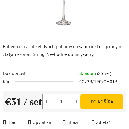
Bohemia Crystal set dvoch pohárov na šampanské s jemným
zlatým vzorom String. Nevhodné do umývačky.
Dostupnosť
Skladom
(>5 set)
Kód:
40729/190/QH013
€31
/ set
DO KOŠÍKA
Jednotková cena:
Tlač
Opýtať sa
Strážiť
Zdieľať