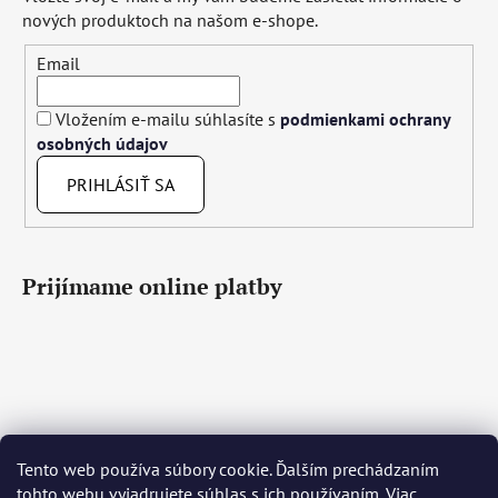
nových produktoch na našom e-shope.
Email
Vložením e-mailu súhlasíte s
podmienkami ochrany
osobných údajov
PRIHLÁSIŤ SA
Prijímame online platby
Tento web používa súbory cookie. Ďalším prechádzaním
Čeština
Slovenčina
English
Deutsch
Magyar
tohto webu vyjadrujete súhlas s ich používaním. Viac
Język polski
Română
Italiano
Español
Français