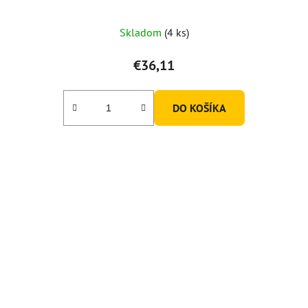
Priemerné
Skladom
(4 ks)
hodnotenie
produktu
€36,11
je
5,0
DO KOŠÍKA
z
5
hviezdičiek.