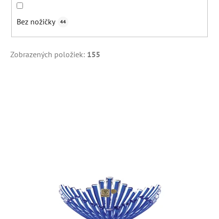
Bez nožičky
44
Zobrazených položiek:
155
V
ý
p
i
s
p
r
o
d
u