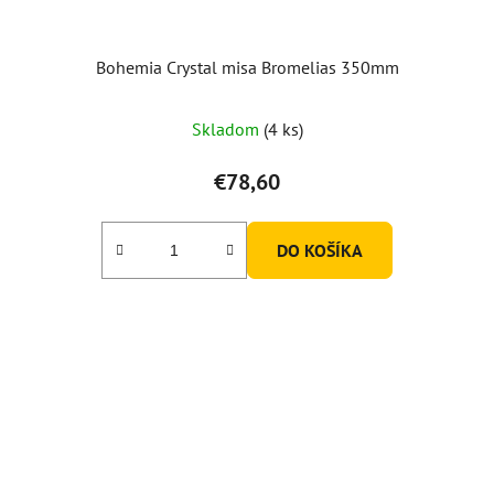
Bohemia Crystal misa Bromelias 350mm
Priemerné
Skladom
(4 ks)
hodnotenie
produktu
€78,60
je
4,5
DO KOŠÍKA
z
5
hviezdičiek.