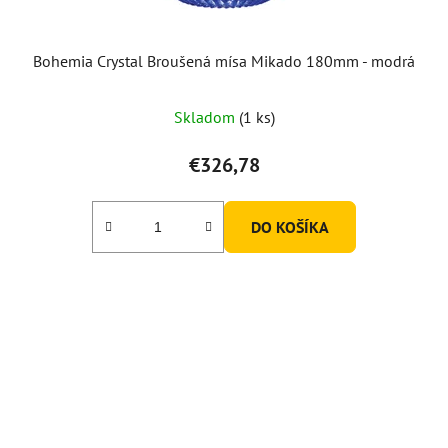
k
t
o
Bohemia Crystal Broušená mísa Mikado 180mm - modrá
v
Skladom
(1 ks)
€326,78
DO KOŠÍKA