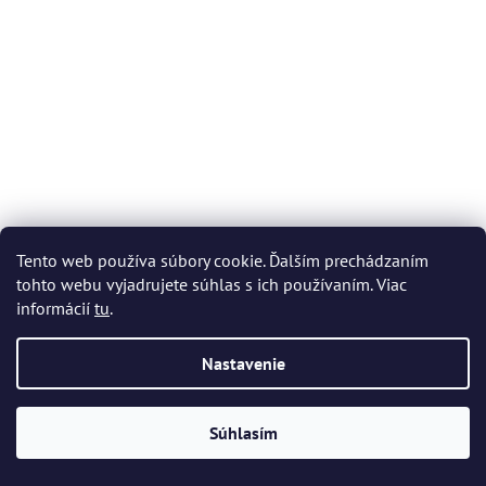
Tento web používa súbory cookie. Ďalším prechádzaním
tohto webu vyjadrujete súhlas s ich používaním. Viac
informácií
tu
.
Nastavenie
Bohemia Crystal misa Casablanca 240mm
Priemerné
Skladom
(4 ks)
Súhlasím
hodnotenie
produktu
€63,70