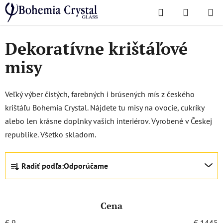
Prejsť
Hľadať
NÁKUP
na
Domov
/
Dózy a misy
/
Misy
KOŠÍK
obsah
Dekoratívne krištáľové
misy
Veľký výber čistých, farebných i brúsených mís z českého
krištáľu Bohemia Crystal. Nájdete tu misy na ovocie, cukríky
alebo len krásne doplnky vašich interiérov. Vyrobené v Českej
republike. Všetko skladom.
R
Radiť podľa:
Odporúčame
a
d
e
Cena
n
i
€
9
€
1445