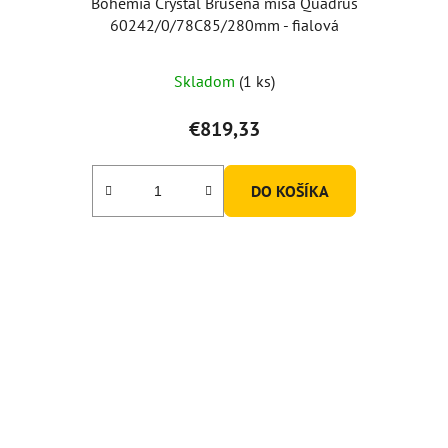
Bohemia Crystal Brúsená misa Quadrus
60242/0/78C85/280mm - fialová
Skladom
(1 ks)
€819,33
DO KOŠÍKA