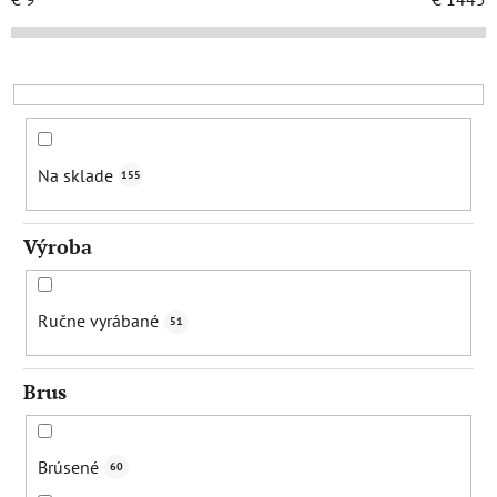
e
p
r
o
d
u
Na sklade
155
k
t
Výroba
o
v
Ručne vyrábané
51
Brus
Brúsené
60