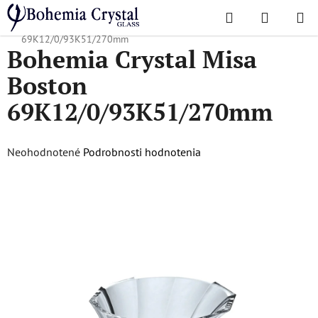
Prejsť
Hľadať
NÁKUP
na
Domov
/
Obľúbené kolekcie
/
Boston
/
Bohemia Crystal Misa Boston
KOŠÍK
obsah
69K12/0/93K51/270mm
Bohemia Crystal Misa
Boston
69K12/0/93K51/270mm
Priemerné
Neohodnotené
Podrobnosti hodnotenia
hodnotenie
produktu
je
0,0
z
5
hviezdičiek.