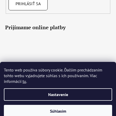
PRIHLÁSIŤ SA
Prijímame online platby
Tento web používa súbory cookie. Ďalším prechádzaním
Čeština
Slovenčina
English
Deutsch
Magyar
tohto webu vyjadrujete súhlas s ich používaním. Viac
Język polski
Română
Italiano
Español
Français
informácií
tu
.
Português
Български
Hrvatski
Slovenščina
Srpski
Nederlands
Українська
Ελληνικά
Svenska
Dansk
Nastavenie
Vytvoril Shoptet
Súhlasím
Copyright 2026
Bohemia Crystal Glass
. Všetky práva