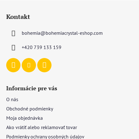
Z
á
Kontakt
p
ä
bohemia
@
bohemiacrystal-eshop.com
t
i
+420 739 133 159
e
Informácie pre vás
O nás
Obchodné podmienky
Moja objednávka
Ako vrátiť alebo reklamovať tovar
Podmienky ochrany osobných údajov